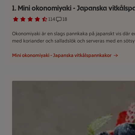
1. Mini okonomiyaki - Japanska vitkåls
Betyg 4.5 av 5.
114 personer har röstat
114
Receptet har 18 kommentarer
18
Okonomiyaki är en slags pannkaka på japanskt vis där e
med koriander och salladslök och serveras med en sötsyr
Mini okonomiyaki - Japanska vitkålspannkakor