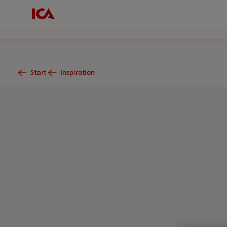
Start
Inspiration
Japanska pannkakan okonomyaki i miniformat. Toppad med sn