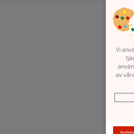
Vi anvä
tjä
använ
av våra
Godkän