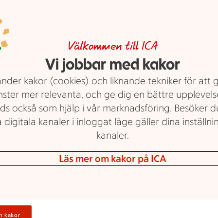
Matiga
pannkakor på 20
Välkommen till ICA
sätt!
Vi jobbar med kakor
nder kakor (cookies) och liknande tekniker för att 
Pannkakor till frukost, lunch,
nster mer relevanta, och ge dig en bättre upplevels
middag eller efterrätt! Oavsett om
ds också som hjälp i vår marknadsföring. Besöker 
du föredrar en klassisk
 digitala kanaler i inloggat läge gäller dina inställnin
ugnspannkaka, pannkakstårta, är
kanaler.
nyfiken på den japanska
Läs mer om kakor på ICA
pannkakan okonomiyaki eller vill
prova en annorlunda variant som
kanelbullepannkakan så har vi
recepten för dig.
Tips: Här hittar du alla våra
recept
n kakor