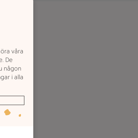
göra våra
e. De
du någon
gar i alla