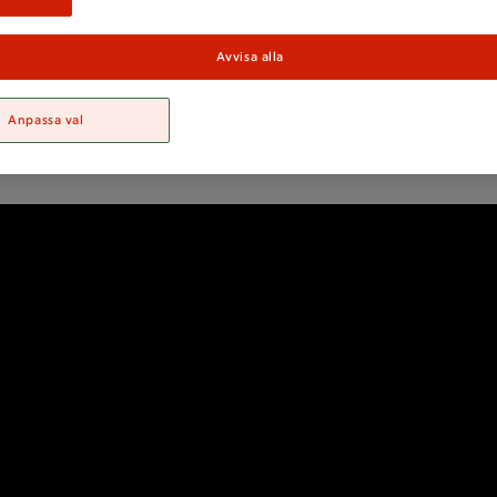
på pannkakor!
Avvisa alla
Uppdaterad: 10 juni 2026
Anpassa val