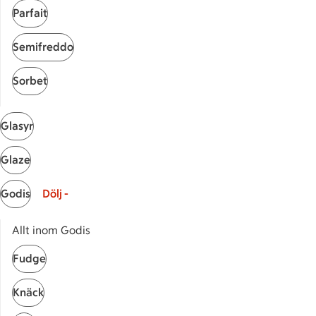
Parfait
Semifreddo
Receptet tar Under 30 min att tillaga
Under 30 min
Sorbet
Visa fler recept
Glasyr
Start
Glaze
Sidfot
Godis
Dölj -
Få snabbt svar
FAQ
Allt inom Godis
Kundservice
Fudge
Kontakta oss
Knäck
Massa erbjudanden
Bli stammis på ICA