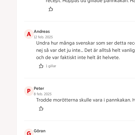
recept. Hoppas du gillade pannkakan. Hä
Andreas
A
12 feb. 2025
Undra hur många svenskar som ser detta rece
nej så var det ju inte… Det är alltså helt v
och de var faktiskt inte helt åt helvete.
1 gillar
Peter
P
8 feb. 2025
Trodde morötterna skulle vara i pannkakan. Ha
Göran
G