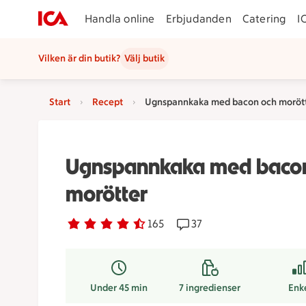
Handla online
Erbjudanden
Catering
I
Vilken är din butik?
Välj butik
Start
Recept
Ugnspannkaka med bacon och moröt
Ugnspannkaka med baco
morötter
Betyg 4.4 av 5.
165 personer har röstat
165
Receptet har 37 komment
37
Under 45 min
7
ingredienser
Enk