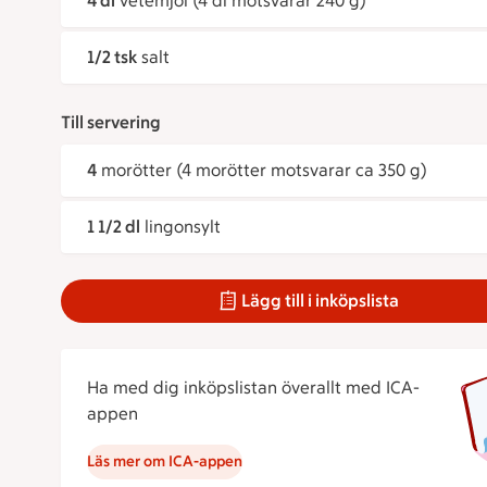
4 dl
vetemjöl (4 dl motsvarar 240 g)
1/2 tsk
salt
Till servering
4
morötter (4 morötter motsvarar ca 350 g)
1 1/2 dl
lingonsylt
Lägg till i inköpslista
Ha med dig inköpslistan överallt med ICA-
appen
Läs mer om ICA-appen