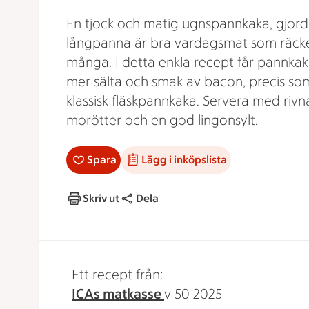
En tjock och matig ugnspannkaka, gjord 
långpanna är bra vardagsmat som räcker
många. I detta enkla recept får pannkaka
mer sälta och smak av bacon, precis som
klassisk fläskpannkaka. Servera med rivn
morötter och en god lingonsylt.
Spara
Lägg i inköpslista
Skriv ut
Dela
Ett recept från:
ICAs matkasse
v 50 2025