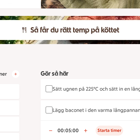
Gör så här
ner
Sätt ugnen på 225°C och sätt in en lån
Lägg baconet i den varma långpannan o
00:05:00
Starta timer