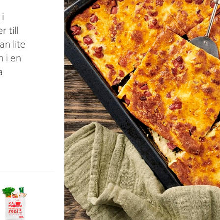
i
 till
n lite
 i en
a