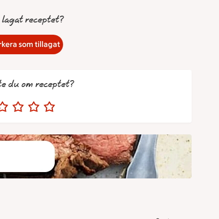
 lagat receptet?
kera som tillagat
te du om receptet?