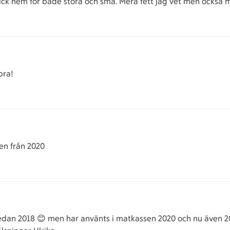
 Gick hem för både stora och små. Mera fett jag vet men också m
bra!
en från 2020
redan 2018 😊 men har använts i matkassen 2020 och nu även 2