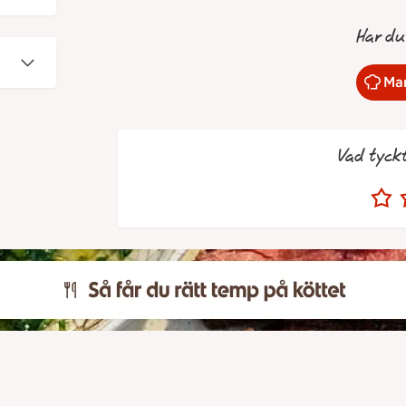
Har du
Mar
Vad tyck