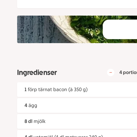
Ingredienser
4 portio
1
förp tärnat bacon (à 350 g)
4
ägg
8 dl
mjölk