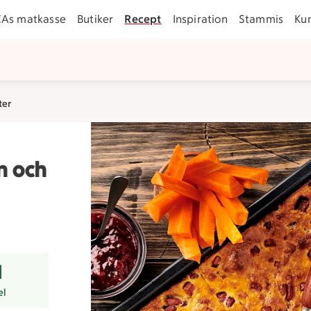
CAs matkasse
Butiker
Recept
Inspiration
Stammis
Ku
ter
n och
arer
el