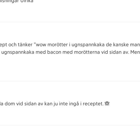
lsningar Ulrika
pt och tänker ”wow morötter i ugnspannkaka de kanske man s
anlig ugnspannkaka med bacon med morötterna vid sidan av. Men
 dom vid sidan av kan ju inte ingå i receptet. 🙈