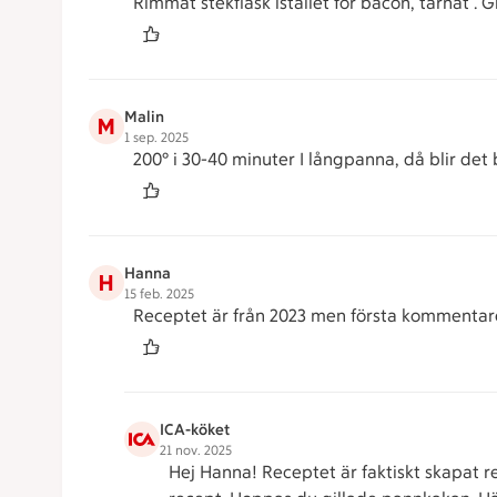
Rimmat stekfläsk istället för bacon, tärnat .
Malin
M
1 sep. 2025
200° i 30-40 minuter I långpanna, då blir det 
Hanna
H
15 feb. 2025
Receptet är från 2023 men första kommentar
ICA-köket
21 nov. 2025
Hej Hanna! Receptet är faktiskt skapat 