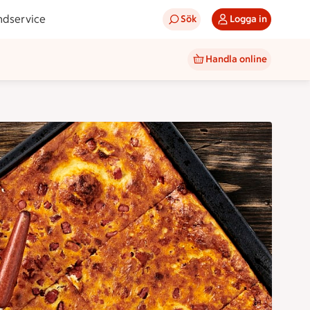
ndservice
Sök
Logga in
Handla online