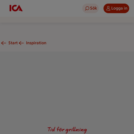
Sök
Logga in
Start
Inspiration
Fler fat med grillade padrones serverade tillsamman med aioli 
Tid för grillning