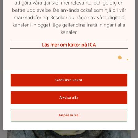
Betyg 4.7 av 5.
31 personer har röstat
31
Receptet har 4 kommentarer
4
att göra våra tjänster mer relevanta, och ge dig en
bättre upplevelse. De används också som hjälp i vår
Här varnar vi för visst kladd – men det är det definitivt
marknadsföring. Besöker du någon av våra digitala
värt! Grilla färska majskolvar med blasten kvar, eller
kanaler i inloggat läge gäller dina inställningar i alla
utgå från förkokta. Vilket som går lika bra.
kanaler.
Kombinationen av grillad söt majs, majonnäs, riven
Läs mer om kakor på ICA
parmesan och rökig chili är verkligen galet gott.
Grillad majs med ost och majonnäs ”Elotes”
Godkänn kakor
SÅ GOTT SNACK
Avvisa alla
Anpassa val