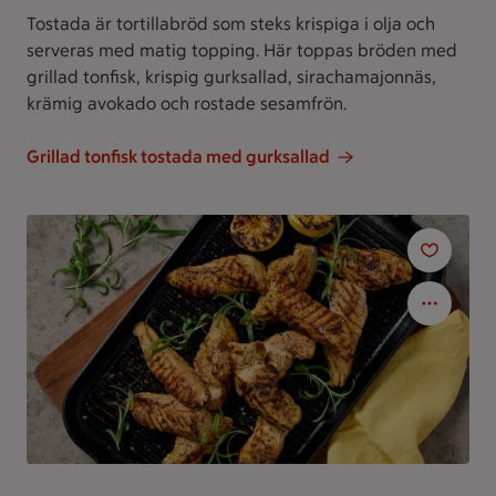
Tostada är tortillabröd som steks krispiga i olja och
serveras med matig topping. Här toppas bröden med
grillad tonfisk, krispig gurksallad, sirachamajonnäs,
krämig avokado och rostade sesamfrön.
Grillad tonfisk tostada med gurksallad