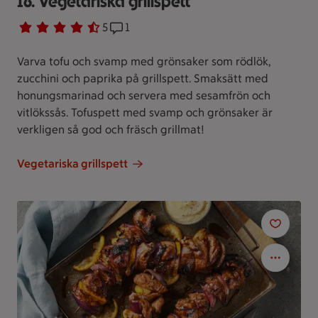
16. Vegetariska grillspett
Betyg 4.2 av 5.
5 personer har röstat
5
Receptet har 1 kommentarer
1
Varva tofu och svamp med grönsaker som rödlök,
zucchini och paprika på grillspett. Smaksätt med
honungsmarinad och servera med sesamfrön och
vitlökssås. Tofuspett med svamp och grönsaker är
verkligen så god och fräsch grillmat!
Vegetariska grillspett