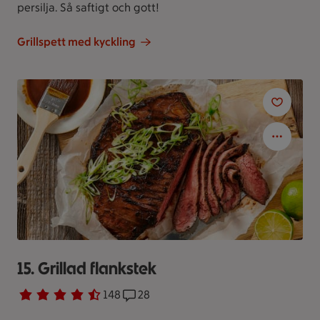
persilja. Så saftigt och gott!
Grillspett med kyckling
15. Grillad flankstek
Betyg 4.4 av 5.
148 personer har röstat
148
Receptet har 28 kommentarer
28