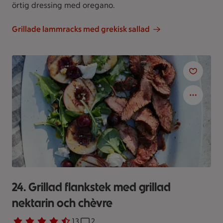
örtig dressing med oregano.
Grillade lammracks med grekisk sallad
24. Grillad flankstek med grillad
nektarin och chèvre
Betyg 4.5 av 5.
13 personer har röstat
13
Receptet har 2 kommentarer
2