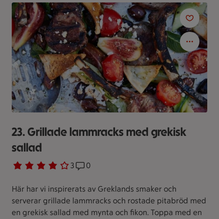
23. Grillade lammracks med grekisk
sallad
Betyg 4 av 5.
3 personer har röstat
3
Receptet har 0 kommentarer
0
Här har vi inspirerats av Greklands smaker och
serverar grillade lammracks och rostade pitabröd med
en grekisk sallad med mynta och fikon. Toppa med en