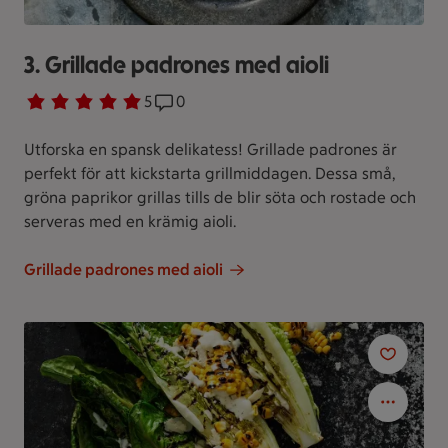
3. Grillade padrones med aioli
Betyg 5 av 5.
5 personer har röstat
5
Receptet har 0 kommentarer
0
Utforska en spansk delikatess! Grillade padrones är
perfekt för att kickstarta grillmiddagen. Dessa små,
gröna paprikor grillas tills de blir söta och rostade och
serveras med en krämig aioli.
Grillade padrones med aioli