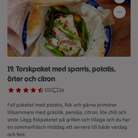
19. Torskpaket med sparris, potatis,
örter och citron
Betyg 4.4 av 5.
105 personer har röstat
105
Receptet har 26 kommentarer
26
Fyll paketet med potatis, fisk och gärna primörer
tillsammans med gräslök, persilja, citron, lite chili och
smör. Lägg fiskpaketet på grillen och tillaga och du har
en sommarfräsch middag att servera till både vardag
och fest.