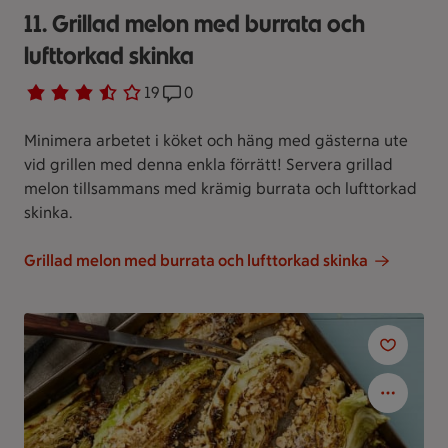
11. Grillad melon med burrata och
lufttorkad skinka
Betyg 3.5 av 5.
19 personer har röstat
19
Receptet har 0 kommentarer
0
Minimera arbetet i köket och häng med gästerna ute
vid grillen med denna enkla förrätt! Servera grillad
melon tillsammans med krämig burrata och lufttorkad
skinka.
Grillad melon med burrata och lufttorkad skinka