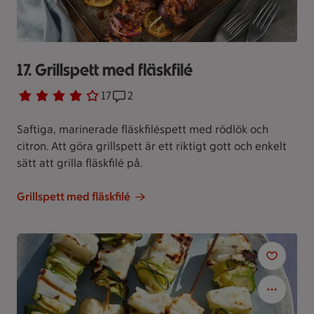
17. Grillspett med fläskfilé
Betyg 3.8 av 5.
17 personer har röstat
17
Receptet har 2 kommentarer
2
Saftiga, marinerade fläskfiléspett med rödlök och
citron. Att göra grillspett är ett riktigt gott och enkelt
sätt att grilla fläskfilé på.
Grillspett med fläskfilé