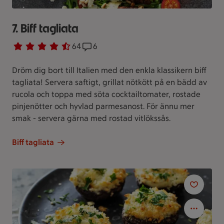
7. Biff tagliata
Betyg 4.7 av 5.
64 personer har röstat
64
Receptet har 6 kommentarer
6
Dröm dig bort till Italien med den enkla klassikern biff
tagliata! Servera saftigt, grillat nötkött på en bädd av
rucola och toppa med söta cocktailtomater, rostade
pinjenötter och hyvlad parmesanost. För ännu mer
smak - servera gärna med rostad vitlökssås.
Biff tagliata