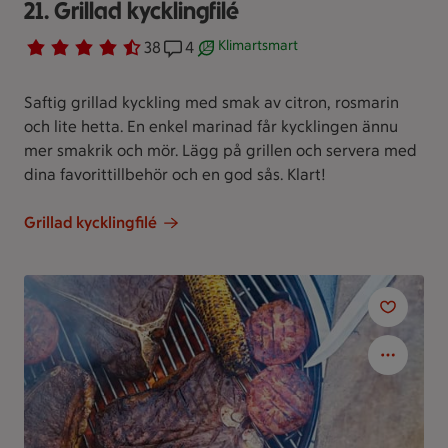
21. Grillad kycklingfilé
Klimartsmart
Betyg 4.2 av 5.
38 personer har röstat
38
Receptet har 4 kommentarer
4
Receptet är ett klimartsmart val.
Saftig grillad kyckling med smak av citron, rosmarin
och lite hetta. En enkel marinad får kycklingen ännu
mer smakrik och mör. Lägg på grillen och servera med
dina favorittillbehör och en god sås. Klart!
Grillad kycklingfilé