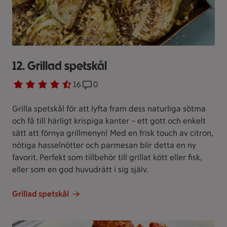
12. Grillad spetskål
Betyg 4.3 av 5.
16 personer har röstat
16
Receptet har 0 kommentarer
0
Grilla spetskål för att lyfta fram dess naturliga sötma
och få till härligt krispiga kanter – ett gott och enkelt
sätt att förnya grillmenyn! Med en frisk touch av citron,
nötiga hasselnötter och parmesan blir detta en ny
favorit. Perfekt som tillbehör till grillat kött eller fisk,
eller som en god huvudrätt i sig själv.
Grillad spetskål