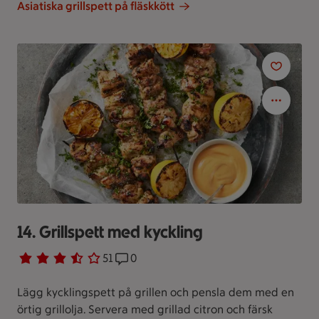
Asiatiska grillspett på fläskkött
14. Grillspett med kyckling
Betyg 3.2 av 5.
51 personer har röstat
51
Receptet har 0 kommentarer
0
Lägg kycklingspett på grillen och pensla dem med en
örtig grillolja. Servera med grillad citron och färsk