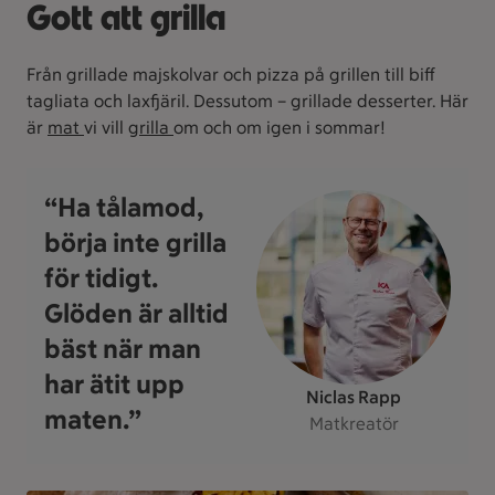
Gott att grilla
Från grillade majskolvar och pizza på grillen till biff
tagliata och laxfjäril. Dessutom – grillade desserter. Här
är
mat
vi vill
grilla
om och om igen i sommar!
“Ha tålamod,
börja inte grilla
för tidigt.
Glöden är alltid
bäst när man
har ätit upp
Niclas Rapp
maten.”
Matkreatör