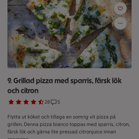
9. Grillad pizza med sparris, färsk lök
och citron
Betyg 4.1 av 5.
28 personer har röstat
28
Receptet har 5 kommentarer
5
Flytta ut köket och tillaga en somrig vit pizza på
grillen. Denna pizza bianco toppas med sparris, citron,
färsk lök och gärna lite pressad citronjuice innan