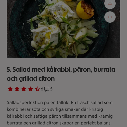
5. Sallad med kålrabbi, päron, burrata
och grillad citron
Betyg 4.7 av 5.
6 personer har röstat
6
Receptet har 5 kommentarer
5
Salladsperfektion på en tallrik! En fräsch sallad som
kombinerar söta och syrliga smaker där krispig
kålrabbi och saftiga päron tillsammans med krämig
burrata och grillad citron skapar en perfekt balans.