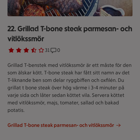
22. Grillad T-bone steak parmesan- och
vitlökssmör
Betyg 3.2 av 5.
31 personer har röstat
31
Receptet har 0 kommentarer
0
Grillad T-benstek med vitlökssmör är ett måste för den
som älskar kött. T-bone steak har fått sitt namn av det
T-liknande ben som delar ryggbiffen och oxfilén. Du
grillat t bone steak över hög värme i 3-4 minuter på
varje sida och låter sedan köttet vila. Servera köttet
med vitlökssmör, majs, tomater, sallad och bakad
potatis.
Grillad T-bone steak parmesan- och vitlökssmör