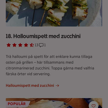
18. Halloumispett med zucchini
Betyg 4.3 av 5.
13 personer har röstat
13
Receptet har 1 kommentarer
1
Trä halloumi på spett för att enklare kunna tillaga
osten på grillen – här tillsammans med
citronmarinerad zucchini. Toppa gärna med valfria
färska örter vid servering.
Halloumispett med zucchini
POPULÄR