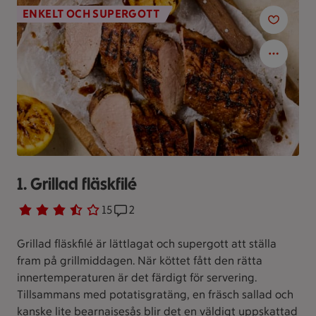
ENKELT OCH SUPERGOTT
1. Grillad fläskfilé
Betyg 3.3 av 5.
15 personer har röstat
15
Receptet har 2 kommentarer
2
Grillad fläskfilé är lättlagat och supergott att ställa
fram på grillmiddagen. När köttet fått den rätta
innertemperaturen är det färdigt för servering.
Tillsammans med potatisgratäng, en fräsch sallad och
kanske lite bearnaisesås blir det en väldigt uppskattad