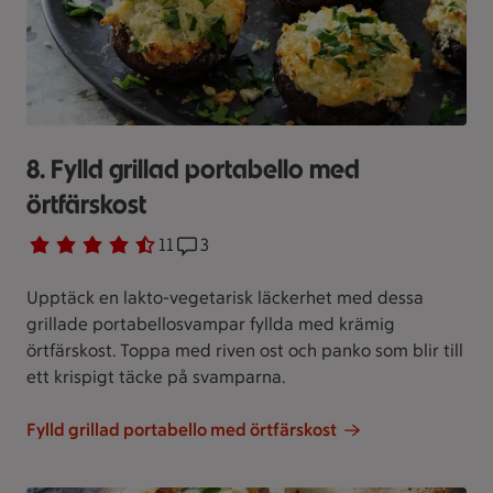
8. Fylld grillad portabello med
örtfärskost
Betyg 4.4 av 5.
11 personer har röstat
11
Receptet har 3 kommentarer
3
Upptäck en lakto-vegetarisk läckerhet med dessa
grillade portabellosvampar fyllda med krämig
örtfärskost. Toppa med riven ost och panko som blir till
ett krispigt täcke på svamparna.
Fylld grillad portabello med örtfärskost