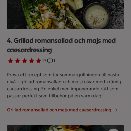
4. Grillad romansallad och majs med
caesardressing
Betyg 5 av 5.
13 personer har röstat
13
Receptet har 1 kommentarer
1
Prova ett recept som tar sommargrillningen till nästa
nivå – grillad romansallad och majskolvar med krämig
caesardressing. En enkel men imponerande rätt som
passar perfekt som tillbehör på en varm dag!
Grillad romansallad och majs med caesardressing