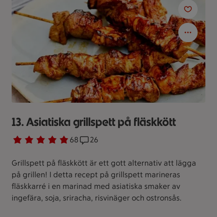
13. Asiatiska grillspett på fläskkött
Betyg 4.8 av 5.
68 personer har röstat
68
Receptet har 26 kommentarer
26
Grillspett på fläskkött är ett gott alternativ att lägga
på grillen! I detta recept på grillspett marineras
fläskkarré i en marinad med asiatiska smaker av
ingefära, soja, sriracha, risvinäger och ostronsås.