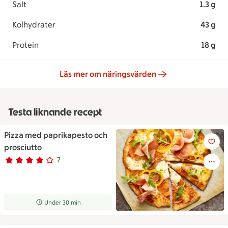
Salt
1.3 g
Kolhydrater
43 g
Protein
18 g
Läs mer om näringsvärden
Testa liknande recept
Pizza med paprikapesto och
Pizza med paprikapesto och p
prosciutto
7
Betyg 4 av 5.
7 personer har röstat
Receptet tar Under 30 min att tillaga
Under 30 min