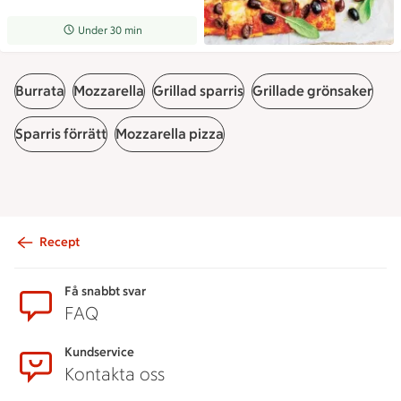
Receptet tar Under 30 min att tillaga
Under 30 min
Burrata
Mozzarella
Grillad sparris
Grillade grönsaker
Sparris förrätt
Mozzarella pizza
Recept
Sidfot
Få snabbt svar
FAQ
Kundservice
Kontakta oss