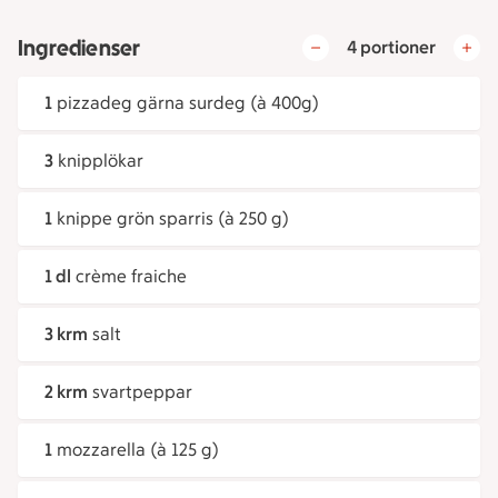
Ingredienser
4 portioner
1
pizzadeg gärna surdeg (à 400g)
3
knipplökar
1
knippe grön sparris (à 250 g)
1 dl
crème fraiche
3 krm
salt
2 krm
svartpeppar
1
mozzarella (à 125 g)