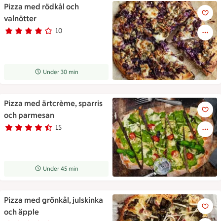
Pizza med rödkål och
Pizza med rödkål och valnötte
valnötter
10
Betyg 4 av 5.
10 personer har röstat
Receptet tar Under 30 min att tillaga
Under 30 min
Pizza med ärtcrème, sparris
Pizza med ärtcrème, sparris 
och parmesan
15
Betyg 4.5 av 5.
15 personer har röstat
Receptet tar Under 45 min att tillaga
Under 45 min
Pizza med grönkål, julskinka
Pizza med grönkål, julskinka 
och äpple