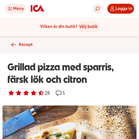
Meny
Logga in
Vilken är din butik?
Välj butik
Recept
Grillad pizza med sparris,
färsk lök och citron
Betyg 4.1 av 5.
28 personer har röstat
28
Receptet har 5 kommentarer
5