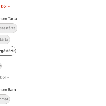
Dölj -
 inom Tårta
nsesstårta
tårta
gåstårta
tt tillaga
t har Medel svårighetsgrad
el
Receptet tar Under 60 min att tillaga
Under 60 min
Receptet har Medel svårighetsg
Medel
a
Dölj -
 inom Barn
nmat