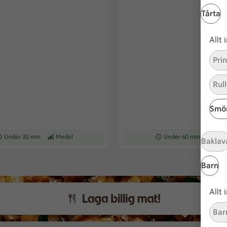
Tårta
Allt
Pri
Rull
Smör
ceptet tar Under 30 min att tillaga
Under 30 min
Receptet har Medel svårighetsgrad
Medel
Receptet tar Under 60 min a
Under 60 min
Recepte
Med
Baklav
Barn
Allt
Bar