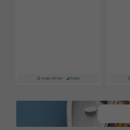
Receptet tar Under 30 min att tillaga
Under 30 min
Receptet har Enkel svårighetsgrad
Enkel
Re