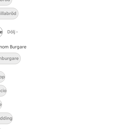
r 1 kommentarer
tillabröd
e
Dölj -
 inom Burgare
burgare
op
cio
e
tt tillaga
t har Medel svårighetsgrad
el
udding