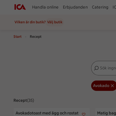
Handla online
Erbjudanden
Catering
I
Vilken är din butik?
Välj butik
Start
Recept
Sök ingredien
Inga förslag
Avokado
Recept
Visar 35 stycken
(35)
Avokadotoast med ägg och rostat bovete
Matig bag
Avokadotoast med ägg och rostat
Matig bag