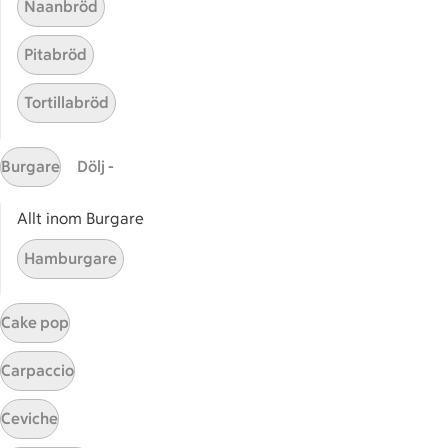
Naanbröd
Handla online
Pitabröd
ICAs matkasse
Catering
Tortillabröd
Apotek Hjärtat
Handla som företag
Burgare
Dölj -
Gaston
ICAs tjänster
Allt inom Burgare
ICA-appen
Hamburgare
ICA Scanna
ICA ToGo
Cake pop
Fler appar och tjänster
Carpaccio
Stammis på ICA
Ceviche
Bli stammis
Stammis Student