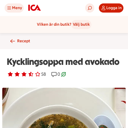
Meny
Logga in
Vilken är din butik?
Välj butik
Recept
Kycklingsoppa med avokado
Betyg 3.4 av 5.
58 personer har röstat
58
Receptet har 0 kommentarer
0
Receptet är ett klimartsmart val.