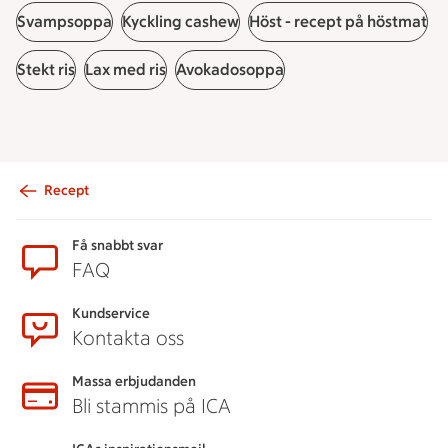
Svampsoppa
Kyckling cashew
Höst - recept på höstmat
Stekt ris
Lax med ris
Avokadosoppa
Recept
Sidfot
Få snabbt svar
FAQ
Kundservice
Kontakta oss
Massa erbjudanden
Bli stammis på ICA