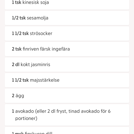
1 tsk
kinesisk soja
1/2 tsk
sesamolja
1 1/2 tsk
strösocker
2 tsk
finriven färsk ingefära
2 dl
kokt jasminris
1 1/2 tsk
majsstärkelse
2
ägg
1
avokado (eller 2 dl fryst, tinad avokado för 6
portioner)
1 msk
finskuren dill