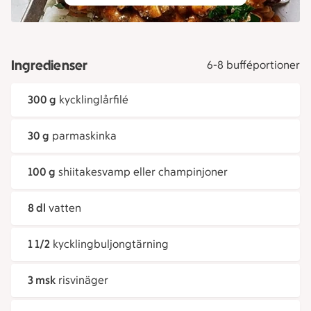
Ingredienser
6-8 bufféportioner
300 g
kycklinglårfilé
30 g
parmaskinka
100 g
shiitakesvamp eller champinjoner
8 dl
vatten
1 1/2
kycklingbuljongtärning
3 msk
risvinäger