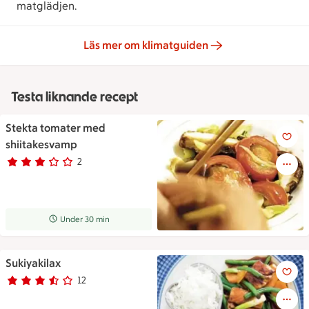
matglädjen.
Läs mer om klimatguiden
Testa liknande recept
Stekta tomater med
Stekta tomater med shiitake
shiitakesvamp
2
Betyg 3 av 5.
2 personer har röstat
Receptet tar Under 30 min att tillaga
Under 30 min
Sukiyakilax
Sukiyakilax
12
Betyg 3.1 av 5.
12 personer har röstat