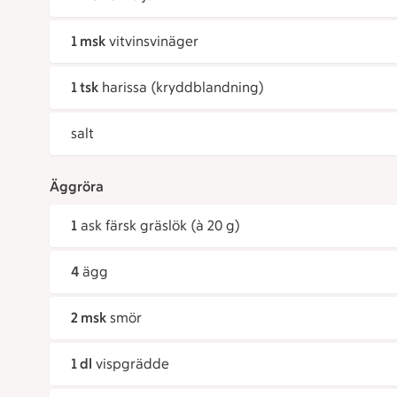
1 msk
vitvinsvinäger
1 tsk
harissa (kryddblandning)
salt
Äggröra
1
ask färsk gräslök (à 20 g)
4
ägg
2 msk
smör
1 dl
vispgrädde