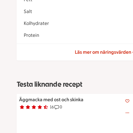
Salt
Kolhydrater
Protein
Läs mer om näringsvärden
Testa liknande recept
Två rostade brödskivor med ost, skinka, sallad, gurka 
Äggmacka med ost och skinka
16
0
Betyg 4.3 av 5.
16 personer har röstat
Receptet har 0 kommentarer