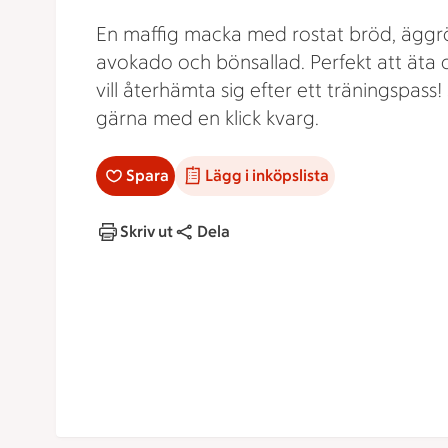
En maffig macka med rostat bröd, äggr
avokado och bönsallad. Perfekt att ät
vill återhämta sig efter ett träningspass!
gärna med en klick kvarg.
Spara
Lägg i inköpslista
Skriv ut
Dela