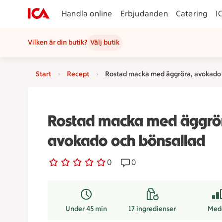
Handla online
Erbjudanden
Catering
I
Vilken är din butik?
Välj butik
Start
Recept
Rostad macka med äggröra, avokado 
Rostad macka med äggrö
avokado och bönsallad
0 personer har röstat
0
Receptet har 0 kommentare
0
Under 45 min
17
ingredienser
Med