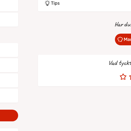
Tips
Har du
Mar
Vad tyck