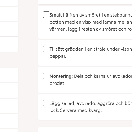
Smält hälften av smöret i en stekpann
botten med en visp med jämna mellanrum 
värmen, lägg i resten av smöret och rör 
Tillsätt grädden i en stråle under vis
peppar.
Montering:
Dela och kärna ur avokadon.
brödet.
Lägg sallad, avokado, äggröra och bö
lock. Servera med kvarg.