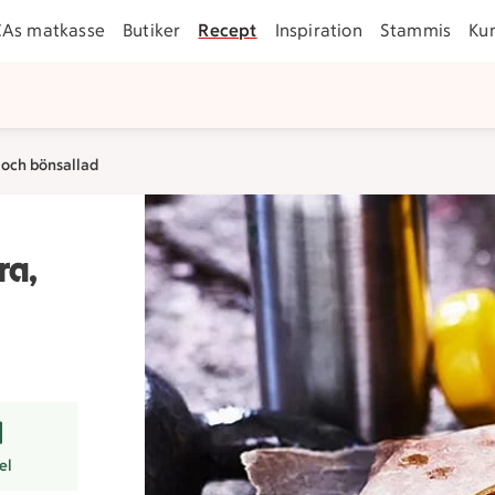
CAs matkasse
Butiker
Recept
Inspiration
Stammis
Ku
och bönsallad
ra,
r
el