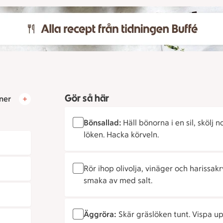
Gör så här
ner
Bönsallad:
Häll bönorna i en sil, skölj n
löken. Hacka körveln.
Rör ihop olivolja, vinäger och harissak
smaka av med salt.
Äggröra:
Skär gräslöken tunt. Vispa u