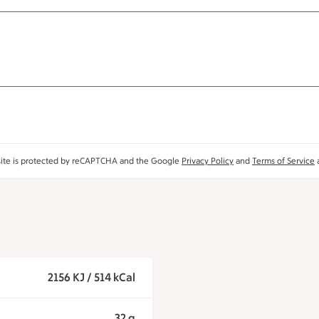
site is protected by reCAPTCHA and the Google
Privacy Policy
and
Terms of Service
a
2156 KJ / 514 kCal
32 g