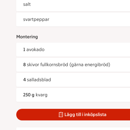
salt
svartpeppar
Montering
1
avokado
8
skivor fullkornsbröd (gärna energibröd)
4
salladsblad
250 g
kvarg
Lägg till i inköpslista