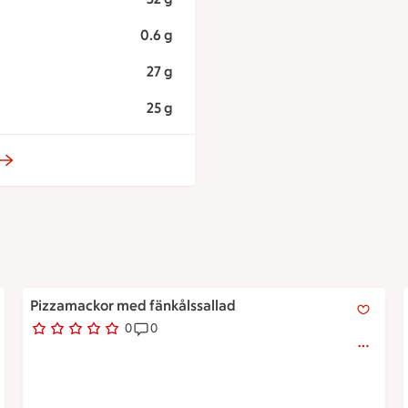
0.6 g
27 g
25 g
tomat och ett stekt ägg synligt mellan bröden.
Pizzamackor med fänkålssallad
Pizzamackor med fänkålssallad
0
0
0 personer har röstat
Receptet har 0 kommentarer