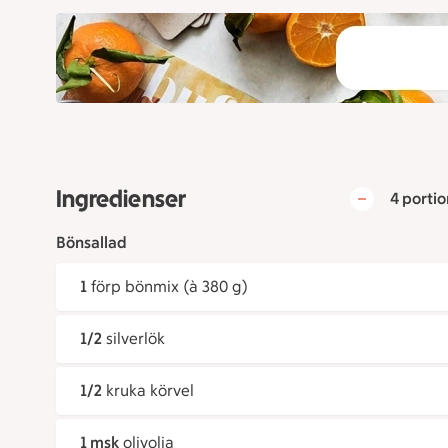
Ingredienser
4 portio
Bönsallad
1
förp bönmix (à 380 g)
1/2
silverlök
1/2
kruka körvel
1 msk
olivolja