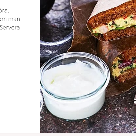
öra,
a om man
 Servera