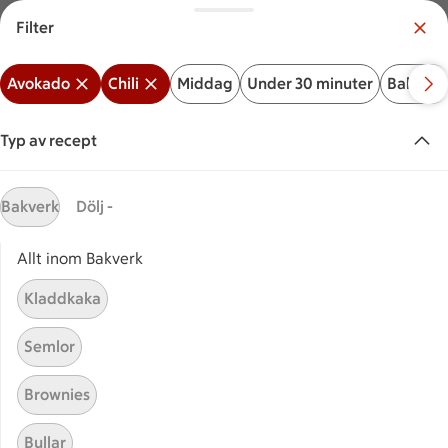
Filter
Meny
Logga in
Avokado
Chili
Middag
Under 30 minuter
Bakverk
Vilken är din butik?
Välj butik
Typ av recept
Start
Avokado chili
Bakverk
Dölj -
Allt inom Bakverk
Sök ingrediens eller recept
Inga förslag
Sök
Kladdkaka
Avokado
Chili
Middag
Under 30 minuter
Bakve
Semlor
Recept
Visar 110 stycken
(110)
Sortera
Brownies
Bullar
Guacamole
Guacamole