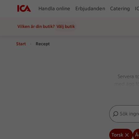
Handla online
Erbjudanden
Catering
I
Vilken är din butik?
Välj butik
Start
Recept
Servera to
med ägg för
Sök ingredien
Inga förslag
Torsk
Ä