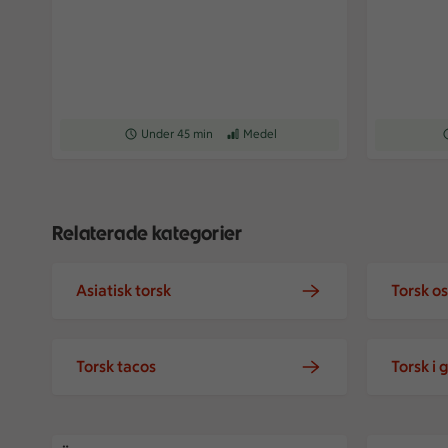
Receptet tar Under 45 min att tillaga
Under 45 min
Receptet har Medel svårighetsgrad
Medel
R
Relaterade kategorier
Asiatisk torsk
Torsk os
Torsk tacos
Torsk i 
Ärtpesto med fröstekt torsk
Ugnsbakad 