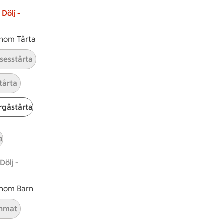
Dölj -
 inom Tårta
nsesstårta
tårta
gåstårta
tt tillaga
t har Medel svårighetsgrad
el
Receptet tar Under 45 min att tillaga
Under 45 min
Receptet har Medel svårighetsg
Medel
a
Dölj -
 inom Barn
nmat