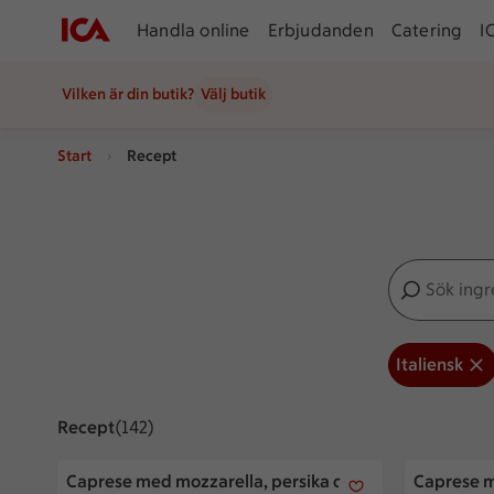
Handla online
Erbjudanden
Catering
I
Vilken är din butik?
Välj butik
Start
Recept
Sök ingredien
Inga förslag
Italiensk
Recept
Visar 142 stycken
(142)
Caprese med mozzarella, persika och melon
Caprese me
Caprese med mozzarella, persika och
Caprese me