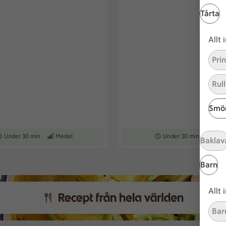
Tårta
Allt
Pri
Rull
Smör
ceptet tar Under 30 min att tillaga
Under 30 min
Receptet har Medel svårighetsgrad
Medel
Receptet tar Under 30 min a
Under 30 min
Recepte
Med
Baklav
Barn
Allt
Bar