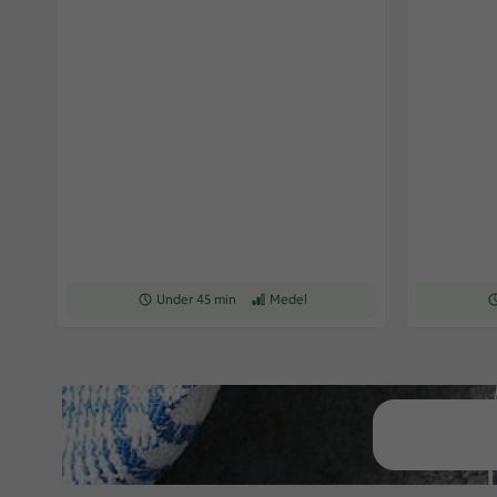
Receptet tar Under 45 min att tillaga
Under 45 min
Receptet har Medel svårighetsgrad
Medel
Re