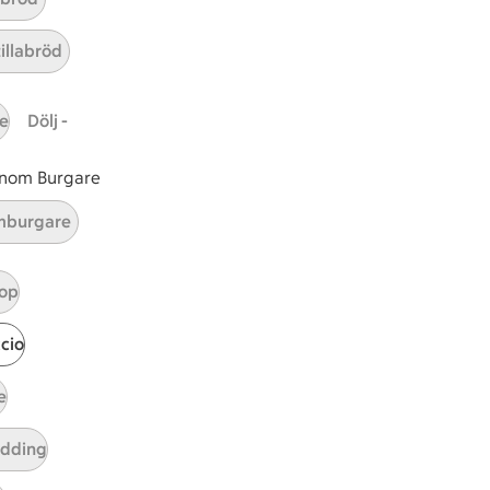
inka
kinka
ar 8 kommentarer
tillabröd
e
Dölj -
 inom Burgare
burgare
op
cio
e
tt tillaga
t har Medel svårighetsgrad
el
udding