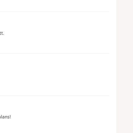
t.
lans!