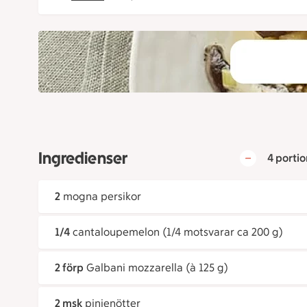
Ingredienser
4 portio
2
mogna persikor
1/4
cantaloupemelon (1/4 motsvarar ca 200 g)
2 förp
Galbani mozzarella (à 125 g)
2 msk
pinjenötter