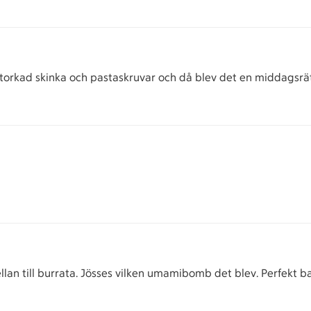
fttorkad skinka och pastaskruvar och då blev det en middagsrät
an till burrata. Jösses vilken umamibomb det blev. Perfekt ba