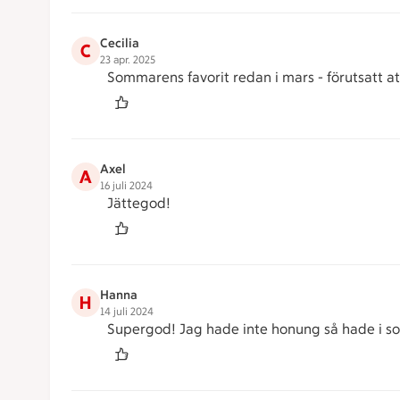
Cecilia
C
23 apr. 2025
Sommarens favorit redan i mars - förutsatt att
Axel
A
16 juli 2024
Jättegod!
Hanna
H
14 juli 2024
Supergod! Jag hade inte honung så hade i soc