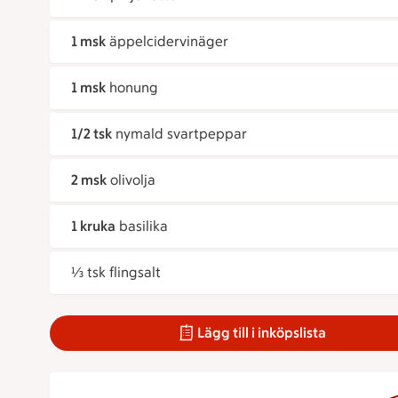
1 msk
äppelcidervinäger
1 msk
honung
1/2 tsk
nymald svartpeppar
2 msk
olivolja
1 kruka
basilika
⅓ tsk flingsalt
Lägg till i inköpslista