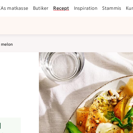
CAs matkasse
Butiker
Recept
Inspiration
Stammis
Ku
h melon
er