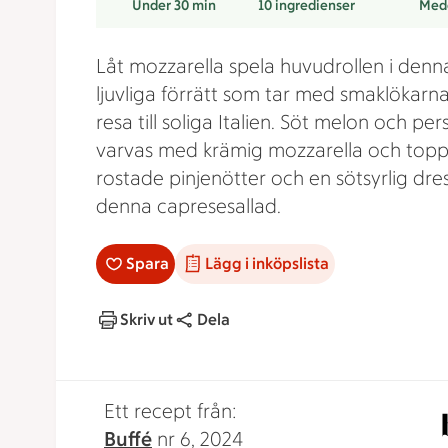
Under 30 min
10
ingredienser
Med
Låt mozzarella spela huvudrollen i denn
ljuvliga förrätt som tar med smaklökarn
resa till soliga Italien. Söt melon och per
varvas med krämig mozzarella och top
rostade pinjenötter och en sötsyrlig dres
denna capresesallad.
Spara
Lägg i inköpslista
Skriv ut
Dela
Ett recept från:
Buffé
nr 6, 2024