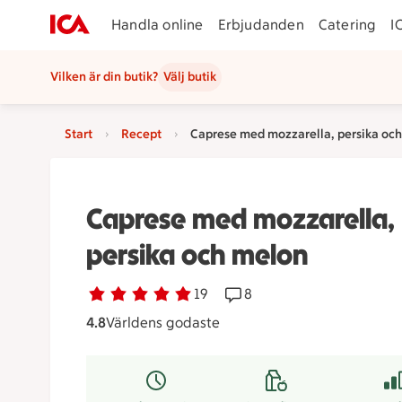
Handla online
Erbjudanden
Catering
I
Vilken är din butik?
Välj butik
Start
Recept
Caprese med mozzarella, persika oc
Caprese med mozzarella,
persika och melon
Betyg 4.8 av 5.
19 personer har röstat
19
Receptet har 8 kommentar
8
4.8
Världens godaste