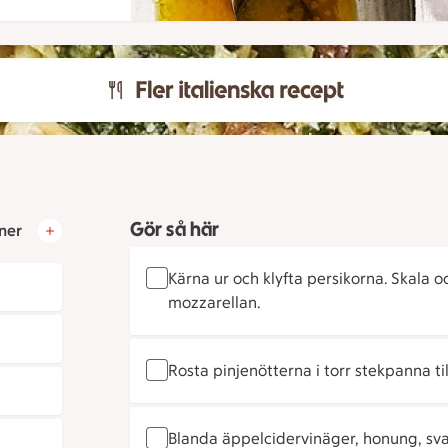
Gör så här
ner
Kärna ur och klyfta persikorna. Skala 
mozzarellan.
Rosta pinjenötterna i torr stekpanna till
Blanda äppelcidervinäger, honung, svart