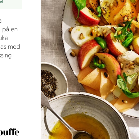
el
a
a på en
sika
pas med
sing i