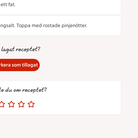
tt fat.
lingsalt. Toppa med rostade pinjenötter.
 lagat receptet?
kera som tillagat
te du om receptet?