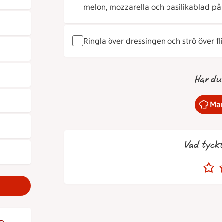
melon, mozzarella och basilikablad på e
Ringla över dressingen och strö över f
Har du
Mar
Vad tyck