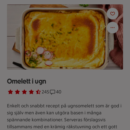
Omelett i ugn
Betyg 4.4 av 5.
245 personer har röstat
245
Receptet har 40 kommentarer
40
Enkelt och snabbt recept på ugnsomelett som är god i
sig själv men även kan utgöra basen i många
spännande kombinationer. Serveras förslagsvis
tillsammans med en krämig räkstuvning och ett gott