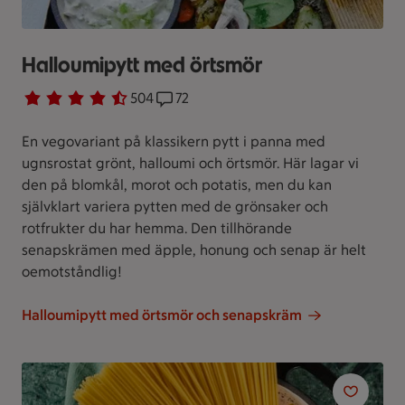
Halloumipytt med örtsmör
Betyg 4.7 av 5.
504 personer har röstat
504
Receptet har 72 kommentarer
72
En vegovariant på klassikern pytt i panna med
ugnsrostat grönt, halloumi och örtsmör. Här lagar vi
den på blomkål, morot och potatis, men du kan
självklart variera pytten med de grönsaker och
rotfrukter du har hemma. Den tillhörande
senapskrämen med äpple, honung och senap är helt
oemotståndlig!
Halloumipytt med örtsmör och senapskräm