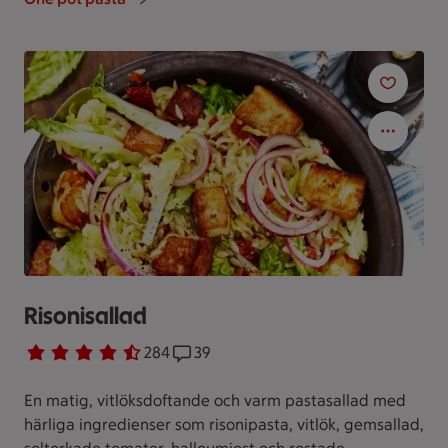
Risonisallad
Betyg 4.4 av 5.
284 personer har röstat
284
Receptet har 39 kommentarer
39
En matig, vitlöksdoftande och varm pastasallad med
härliga ingredienser som risonipasta, vitlök, gemsallad,