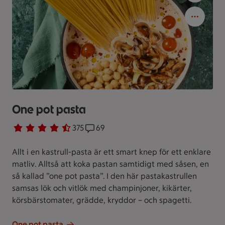
One pot pasta
Betyg 4.4 av 5.
375 personer har röstat
375
Receptet har 69 kommentarer
69
Allt i en kastrull-pasta är ett smart knep för ett enklare
matliv. Alltså att koka pastan samtidigt med såsen, en
så kallad ”one pot pasta”. I den här pastakastrullen
samsas lök och vitlök med champinjoner, kikärter,
körsbärstomater, grädde, kryddor – och spagetti.
One pot pasta