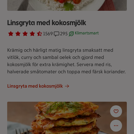
Linsgryta med kokosmjölk
Klimartsmart
Betyg 4.6 av 5.
1569 personer har röstat
1569
Receptet har 295 kommentarer
295
Receptet är ett klimartsmart va
Krämig och härligt matig linsgryta smaksatt med
vitlök, curry och sambal oelek och gjord med
kokosmjölk för extra krämighet. Servera med ris,
halverade småtomater och toppa med färsk koriander.
Linsgryta med kokosmjölk