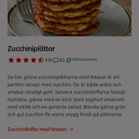
Zucchiniplättar
Klimartsmart
Betyg 4.4 av 5.
476 personer har röstat
476
Receptet har 65 kommentarer
65
Receptet är ett klimartsmart val.
De här gröna zucchiniplättarna med fetaost är ett
perfekt recept med zucchini. De är både enkla och
smakar otroligt gott. Servera zucchinibiffarna frasigt
nystekta, gärna med en klick tjock yoghurt smaksatt
med vitlök och en generös sallad. Blanda gärna grön
och gul zucchini för extra snygg finish på plättarna.
Zucchinibiffar med fetaost