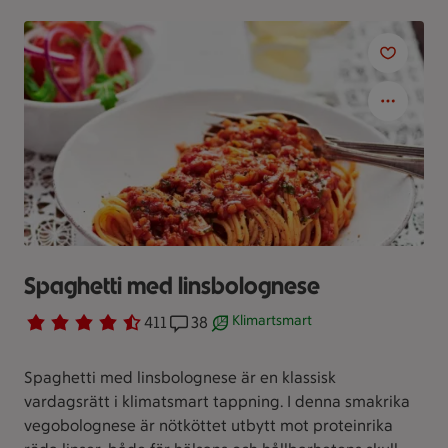
Spaghetti med linsbolognese
Klimartsmart
Betyg 4.5 av 5.
411 personer har röstat
411
Receptet har 38 kommentarer
38
Receptet är ett klimartsmart val.
Spaghetti med linsbolognese är en klassisk
vardagsrätt i klimatsmart tappning. I denna smakrika
vegobolognese är nötköttet utbytt mot proteinrika