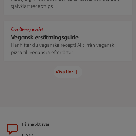
självklart recepttips.
Veganpizza med tapenade, kronartskocka och pinjenotter.
Ersättningguide!
Vegansk ersättningsguide
Här hittar du veganska recept! Allt ifrån vegansk
pizza till veganska efterrätter,
Visa fler
Sidfot
Få snabbt svar
FAQ