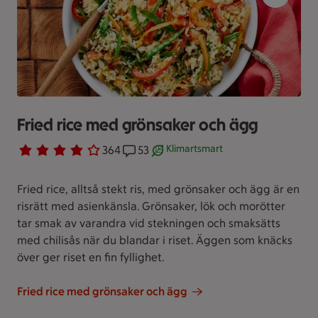
Fried rice med grönsaker och ägg
Klimartsmart
Betyg 3.9 av 5.
364 personer har röstat
364
Receptet har 53 kommentarer
53
Receptet är ett klimartsmart val.
Fried rice, alltså stekt ris, med grönsaker och ägg är en
risrätt med asienkänsla. Grönsaker, lök och morötter
tar smak av varandra vid stekningen och smaksätts
med chilisås när du blandar i riset. Äggen som knäcks
över ger riset en fin fyllighet.
Fried rice med grönsaker och ägg