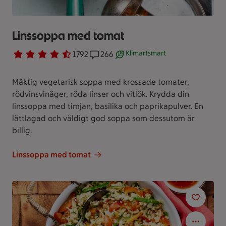
Linssoppa med tomat
Klimartsmart
Betyg 4.5 av 5.
1792 personer har röstat
1792
Receptet har 266 kommentarer
266
Receptet är ett klimartsmart va
Mäktig vegetarisk soppa med krossade tomater,
rödvinsvinäger, röda linser och vitlök. Krydda din
linssoppa med timjan, basilika och paprikapulver. En
lättlagad och väldigt god soppa som dessutom är
billig.
Linssoppa med tomat