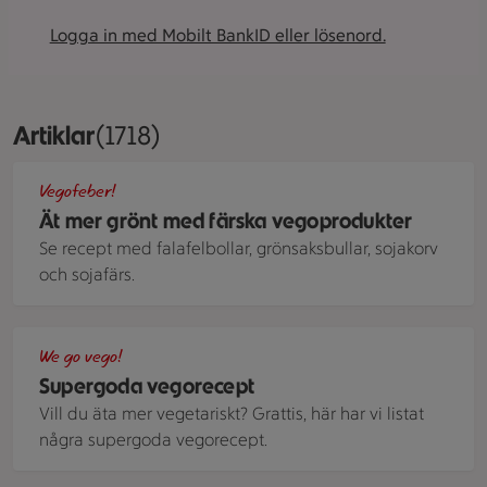
Logga in med Mobilt BankID eller lösenord.
Artiklar
Visar 1718 stycken
(1718)
En pizza gjort på mjukt tunnbröd toppad med kryddig sojafär
Vegofeber!
Ät mer grönt med färska vegoprodukter
Se recept med falafelbollar, grönsaksbullar, sojakorv
och sojafärs.
Tacopaj toppad med sallat och körsbärstomater.
We go vego!
Supergoda vegorecept
Vill du äta mer vegetariskt? Grattis, här har vi listat
några supergoda vegorecept.