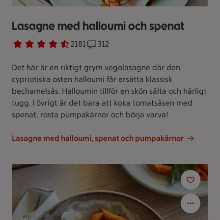
Lasagne med halloumi och spenat
Betyg 4.6 av 5.
2181 personer har röstat
2181
Receptet har 312 kommentarer
312
Det här är en riktigt grym vegolasagne där den
cypriotiska osten halloumi får ersätta klassisk
bechamelsås. Halloumin tillför en skön sälta och härligt
tugg. I övrigt är det bara att koka tomatsåsen med
spenat, rosta pumpakärnor och börja varva!
Lasagne med halloumi, spenat och pumpakärnor