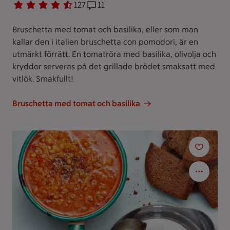
Betyg 4.5 av 5.
127 personer har röstat
127
Receptet har 11 kommentarer
11
Bruschetta med tomat och basilika, eller som man
kallar den i italien bruschetta con pomodori, är en
utmärkt förrätt. En tomatröra med basilika, olivolja och
kryddor serveras på det grillade brödet smaksatt med
vitlök. Smakfullt!
Bruschetta med tomat och basilika