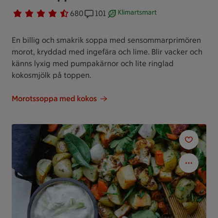
Klimartsmart
Betyg 4.6 av 5.
680 personer har röstat
680
Receptet har 101 kommentarer
101
Receptet är ett klimartsmart val
En billig och smakrik soppa med sensommarprimören
morot, kryddad med ingefära och lime. Blir vacker och
känns lyxig med pumpakärnor och lite ringlad
kokosmjölk på toppen.
Morotssoppa med kokos