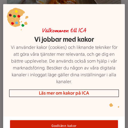
Välkommen till ICA
Vi jobbar med kakor
Vodkapasta
Vi använder kakor (cookies) och liknande tekniker för
Betyg 4.6 av 5.
278 personer har röstat
278
Receptet har 37 kommentarer
37
att göra våra tjänster mer relevanta, och ge dig en
bättre upplevelse. De används också som hjälp i vår
Har du inte provat denna trendiga pasta är det hög
marknadsföring. Besöker du någon av våra digitala
tid! Enkel och gräddig vardagspasta med smak av
kanaler i inloggat läge gäller dina inställningar i alla
tomat och chili och en hemlig ingrediens som ger
kanaler.
denna rätt extra sting, nämligen vodka.
Läs mer om kakor på ICA
Vodkapasta
Godkänn kakor