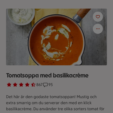
Tomatsoppa med basilikacrème
Betyg 4.4 av 5.
867 personer har röstat
867
Receptet har 95 kommentarer
95
Det här är den godaste tomatsoppan! Mustig och
extra smarrig om du serverar den med en klick
basilikacrème. Du använder tre olika sorters tomat för