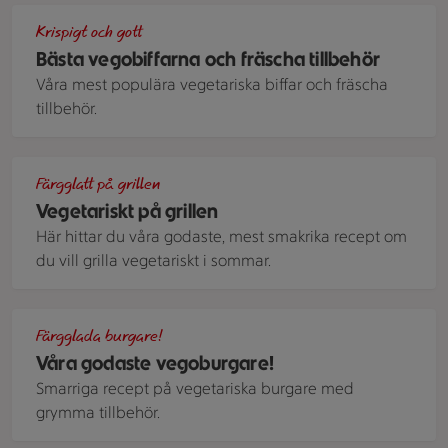
Biffar gjorda på zucchini och quinoa i pitabröd toppade med 
Krispigt och gott
Bästa vegobiffarna och fräscha tillbehör
Våra mest populära vegetariska biffar och fräscha
tillbehör.
Ett runt uppläggningsfat med ett helt gäng corn ribs - grilla
Färgglatt på grillen
Vegetariskt på grillen
Här hittar du våra godaste, mest smakrika recept om
du vill grilla vegetariskt i sommar.
En gyllenbrun vegoburgare med majs som ligger i hamburgar
Färgglada burgare!
Våra godaste vegoburgare!
Smarriga recept på vegetariska burgare med
grymma tillbehör.