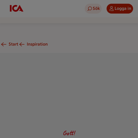
Sök
Logga in
Start
Inspiration
Linsgryta med kokosmjölk.
Gott!