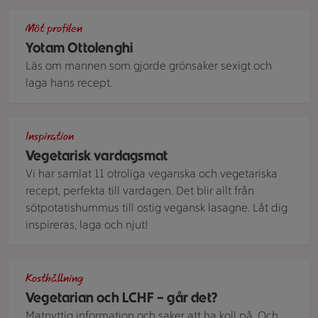
Ett bord uppdukat med massa smårätter influerade av mell
Möt profilen
Yotam Ottolenghi
Läs om mannen som gjorde grönsaker sexigt och
laga hans recept.
Lasagne i en form, och en bit lasagne på en tallrik med sall
Inspiration
Vegetarisk vardagsmat
Vi har samlat 11 otroliga veganska och vegetariska
recept, perfekta till vardagen. Det blir allt från
sötpotatishummus till ostig vegansk lasagne. Låt dig
inspireras, laga och njut!
En gyllengul omelett i en panna, som toppats med ost, pesto, 
Kosthållning
Vegetarian och LCHF – går det?
Matnyttig information och saker att ha koll på. Och