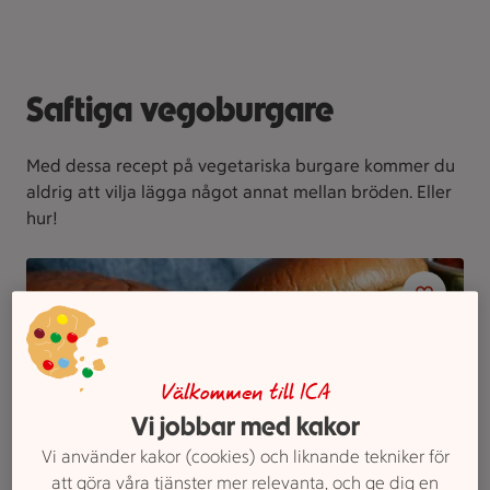
Saftiga vegoburgare
Med dessa recept på vegetariska burgare kommer du
aldrig att vilja lägga något annat mellan bröden. Eller
hur!
Välkommen till ICA
Vi jobbar med kakor
Vi använder kakor (cookies) och liknande tekniker för
att göra våra tjänster mer relevanta, och ge dig en