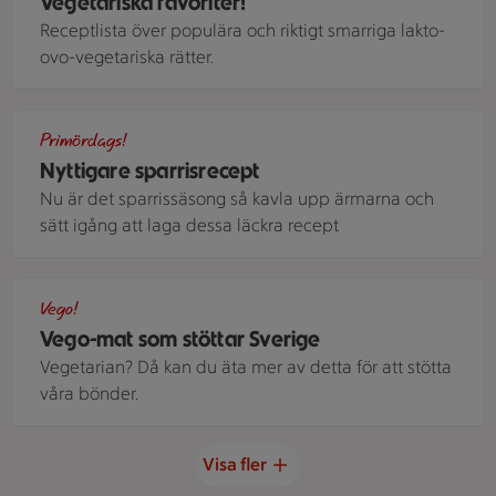
Vegetariska favoriter!
Receptlista över populära och riktigt smarriga lakto-
ovo-vegetariska rätter.
Grillad sparris på en vit tallrik toppad med parmesan
Primördags!
Nyttigare sparrisrecept
Nu är det sparrissäsong så kavla upp ärmarna och
sätt igång att laga dessa läckra recept
En potatisplanta med som man nyligen har skördat som ligge
Vego!
Vego-mat som stöttar Sverige
Vegetarian? Då kan du äta mer av detta för att stötta
våra bönder.
Visa fler