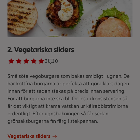
2. Vegetariska sliders
Betyg 5 av 5.
3 personer har röstat
3
Receptet har 0 kommentarer
0
Små söta vegoburgare som bakas smidigt i ugnen. De
här köttfria burgarna är perfekta att göra klart dagen
innan för att sedan stekas på precis innan servering.
För att burgarna inte ska bli för lösa i konsistensen så
är det viktigt att krama vätskan ur kålrabbistrimlorna
ordentligt. Efter ugnsbakningen så får sedan
grönsaksburgarna fin färg i stekpannan.
Vegetariska sliders