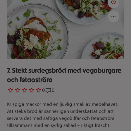
7. Stekt surdegsbröd med vegoburgare
och fetaoströra
0 personer har röstat
0
Receptet har 0 kommentarer
0
Krispiga mackor med en ljuvlig smak av medelhavet.
Att steka bröd är sannerligen underskattat och att
servera det med saftiga vegobiffar och fetaoströra
tillsammans med en syrlig sallad – riktigt fräscht!