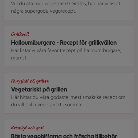
Vill du äta mer vegetariskt? Grattis, här har vi listat
några supergoda vegorecept.
Halloumiburgare med avokado
Grillkväll
Halloumiburgare - Recept för grillkvällen
Här listar vi våra favoritrecept på halloumiburgare,
mums!
Ett runt uppläggningsfat med ett helt gäng corn ribs - grilla
Färgglatt på grillen
Vegetariskt på grillen
Här hittar du våra godaste, mest smakrika recept om
du vill grilla vegetariskt i sommar.
Biffar gjorda på zucchini och quinoa i pitabröd toppade med 
Krispigt och gott
Bästa vegobiffarna och fräscha tillbehör