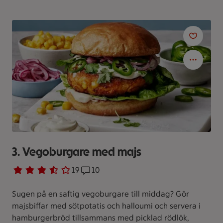
3. Vegoburgare med majs
Betyg 3.6 av 5.
19 personer har röstat
19
Receptet har 10 kommentarer
10
Sugen på en saftig vegoburgare till middag? Gör
majsbiffar med sötpotatis och halloumi och servera i
hamburgerbröd tillsammans med picklad rödlök,