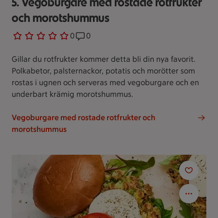
5. Vegoburgare med rostade rotfrukter
och morotshummus
0 personer har röstat
0
Receptet har 0 kommentarer
0
Gillar du rotfrukter kommer detta bli din nya favorit.
Polkabetor, palsternackor, potatis och morötter som
rostas i ugnen och serveras med vegoburgare och en
underbart krämig morotshummus.
Vegoburgare med rostade rotfrukter och
morotshummus