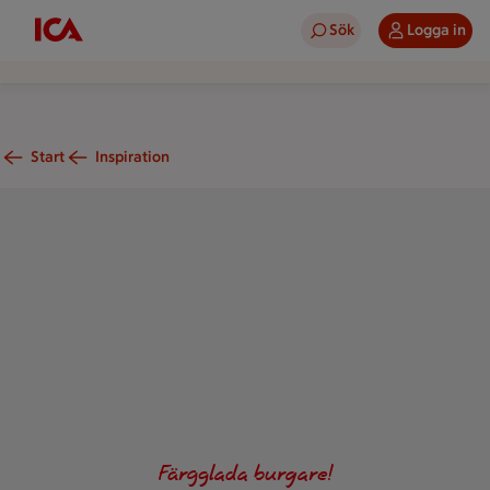
Sök
Logga in
Start
Inspiration
En saftig vegoburgare med majsbiff, sallad, sås, jalapenos o
Färgglada burgare!