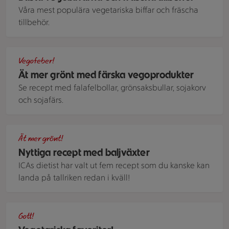
Våra mest populära vegetariska biffar och fräscha
tillbehör.
En pizza gjort på mjukt tunnbröd toppad med kryddig sojafär
Vegofeber!
Ät mer grönt med färska vegoprodukter
Se recept med falafelbollar, grönsaksbullar, sojakorv
och sojafärs.
Marinerade bönor
Ät mer grönt!
Nyttiga recept med baljväxter
ICAs dietist har valt ut fem recept som du kanske kan
landa på tallriken redan i kväll!
Linsgryta med kokosmjölk.
Gott!