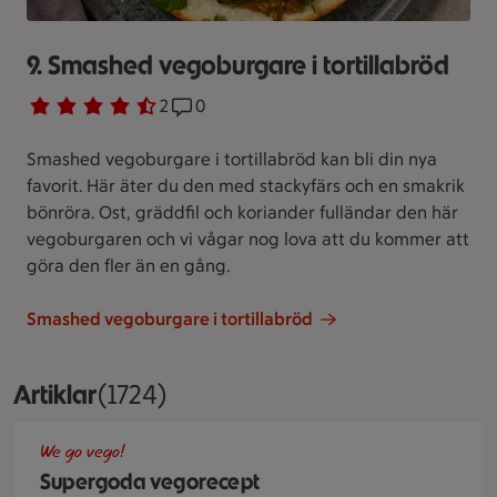
9. Smashed vegoburgare i tortillabröd
Betyg 4.5 av 5.
2 personer har röstat
2
Receptet har 0 kommentarer
0
Smashed vegoburgare i tortillabröd kan bli din nya
favorit. Här äter du den med stackyfärs och en smakrik
bönröra. Ost, gräddfil och koriander fulländar den här
vegoburgaren och vi vågar nog lova att du kommer att
göra den fler än en gång.
Smashed vegoburgare i tortillabröd
Artiklar
Visar 1724 stycken
(1724)
Tacopaj toppad med sallat och körsbärstomater.
We go vego!
Supergoda vegorecept