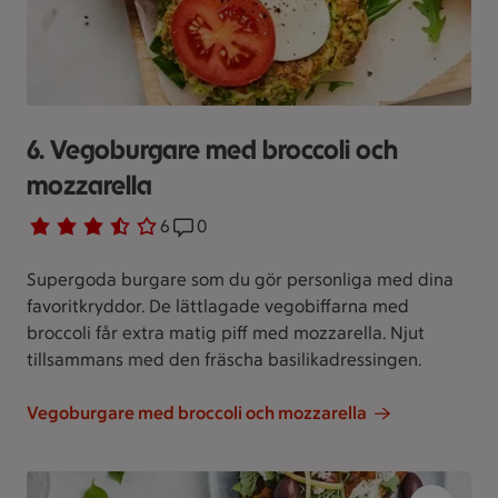
6. Vegoburgare med broccoli och
mozzarella
Betyg 3.3 av 5.
6 personer har röstat
6
Receptet har 0 kommentarer
0
Supergoda burgare som du gör personliga med dina
favoritkryddor. De lättlagade vegobiffarna med
broccoli får extra matig piff med mozzarella. Njut
tillsammans med den fräscha basilikadressingen.
Vegoburgare med broccoli och mozzarella