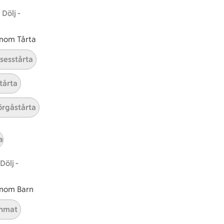
Dölj -
 inom Tårta
nsesstårta
tårta
rgåstårta
tt tillaga
t har Medel svårighetsgrad
el
Receptet tar Under 30 min att tillaga
Under 30 min
Receptet har Medel svårighetsg
Medel
a
Dölj -
 inom Barn
nmat