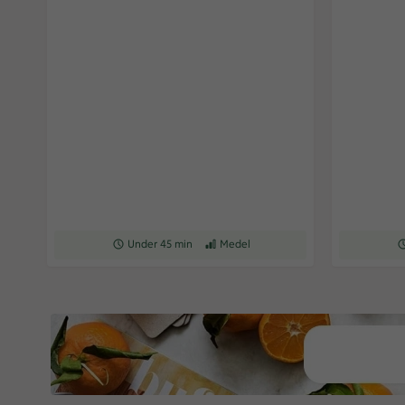
Receptet tar Under 45 min att tillaga
Under 45 min
Receptet har Medel svårighetsgrad
Medel
Re