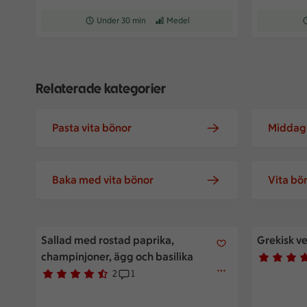
Receptet tar Under 30 min att tillaga
Under 30 min
Receptet har Medel svårighetsgrad
Medel
R
Relaterade kategorier
Pasta vita bönor
Middag 
Baka med vita bönor
Vita bö
Sallad med rostad paprika, champinjoner, ägg och bas
Grekisk ve
Sallad med rostad paprika,
Grekisk v
champinjoner, ägg och basilika
Betyg 4.4 
10 persone
2
1
Betyg 4.5 av 5.
2 personer har röstat
Receptet har 1 kommentarer