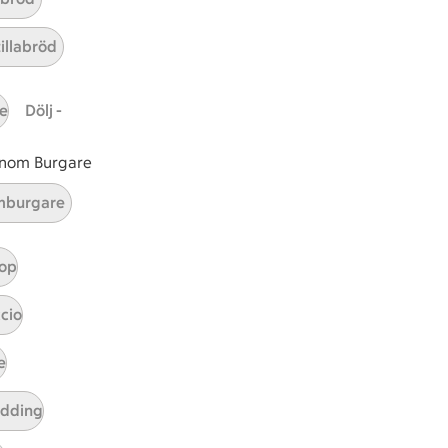
d
ar 3 kommentarer
 är ett klimartsmart val.
tillabröd
e
Dölj -
 inom Burgare
burgare
op
cio
e
tt tillaga
t har Medel svårighetsgrad
el
udding