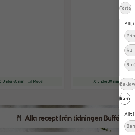
Tårta
Allt
Pri
Rull
Smö
ceptet tar Under 60 min att tillaga
Under 60 min
Receptet har Medel svårighetsgrad
Medel
Receptet tar Under 30 min a
Under 30 min
Recepte
Med
Baklav
Barn
Allt
Bar