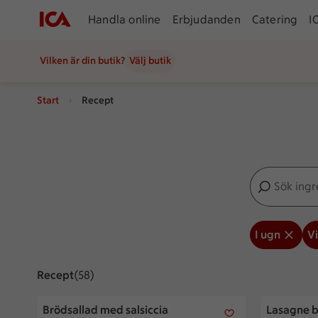
Handla online
Erbjudanden
Catering
I
Vilken är din butik?
Välj butik
Start
Recept
Sök ingredien
Inga förslag
I ugn
V
Recept
Visar 58 stycken
(58)
Brödsallad med salsiccia
Lasagne bi
Brödsallad med salsiccia
Lasagne b