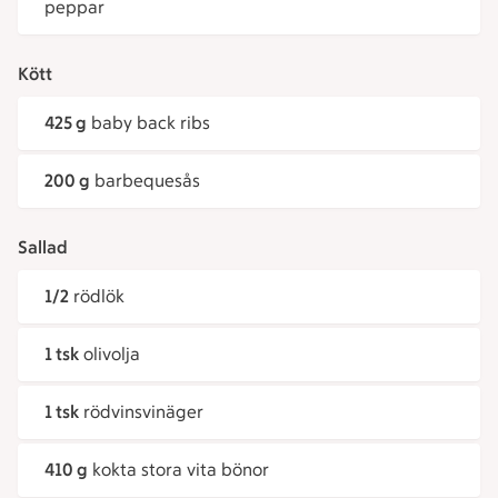
peppar
Kött
425 g
baby back ribs
200 g
barbequesås
Sallad
1/2
rödlök
1 tsk
olivolja
1 tsk
rödvinsvinäger
410 g
kokta stora vita bönor