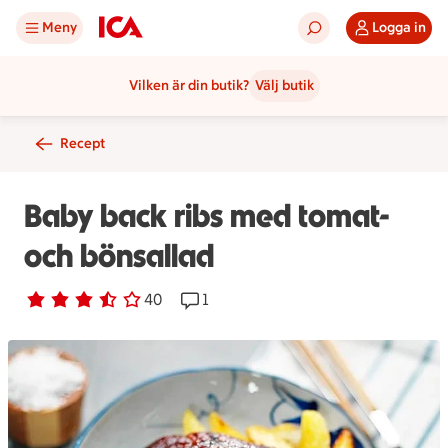
Meny
Logga in
Vilken är din butik?
Välj butik
Recept
Baby back ribs med tomat-
och bönsallad
Betyg 3.6 av 5.
40 personer har röstat
40
Receptet har 1 kommentarer
1