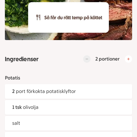
Ingredienser
2 portioner
Potatis
2
port förkokta potatisklyftor
1 tsk
olivolja
salt