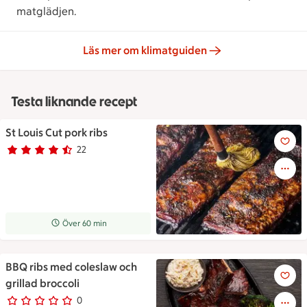
matglädjen.
Läs mer om klimatguiden
Testa liknande recept
St Louis Cut pork ribs
St Louis Cut pork ribs
22
Betyg 4.2 av 5.
22 personer har röstat
Receptet tar Över 60 min att tillaga
Över 60 min
BBQ ribs med coleslaw och
Ett ovalt fat med revbensspjäll,
grillad broccoli
0
0 personer har röstat