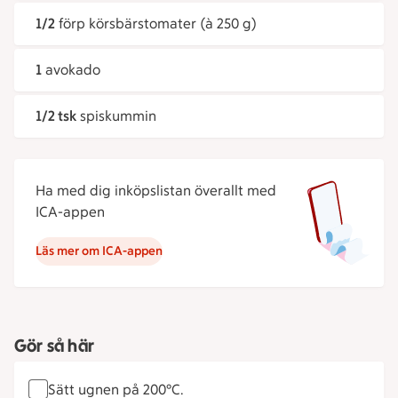
1/2
förp körsbärstomater (à 250 g)
1
avokado
1/2 tsk
spiskummin
Ha med dig inköpslistan överallt med
ICA-appen
Läs mer om ICA-appen
Gör så här
Sätt ugnen på 200°C.