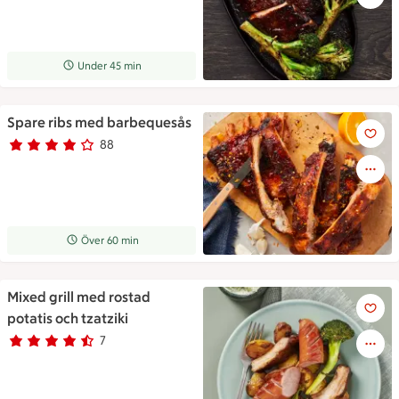
Receptet tar Under 45 min att tillaga
Under 45 min
Spare ribs med barbequesås
Spare ribs med barbequesås
88
Betyg 4 av 5.
88 personer har röstat
Receptet tar Över 60 min att tillaga
Över 60 min
Mixed grill med rostad
Mixed grill med rostad potatis
potatis och tzatziki
7
Betyg 4.1 av 5.
7 personer har röstat