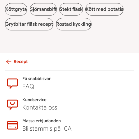
Köttgryta
Sjömansbiff
Stekt fläsk
Kött med potatis
Grytbitar fläsk recept
Rostad kyckling
Recept
Sidfot
Få snabbt svar
FAQ
Kundservice
Kontakta oss
Massa erbjudanden
Bli stammis på ICA