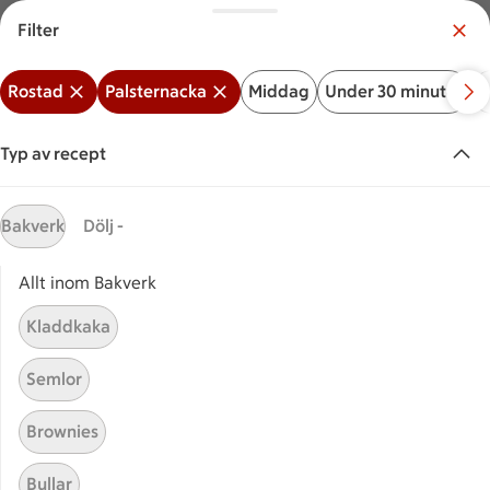
Filter
Meny
Logga in
Rostad
Palsternacka
Middag
Under 30 minuter
B
Vilken är din butik?
Välj butik
Typ av recept
Start
Rostad palsternacka
Bakverk
Dölj -
Rostad palsternacka är en fantastisk vinterrätt som funkar
Allt inom Bakverk
att äta som huvudrätt, eller om du så vill, servera till
kött,
fågel eller fisk. Snabblagad mat som erbjuder mycket
Kladdkaka
Visa mer
smak!
Semlor
Sök ingrediens eller recept
Inga förslag
Sök
Brownies
Bullar
Rostad
Palsternacka
Middag
Under 30 minuter