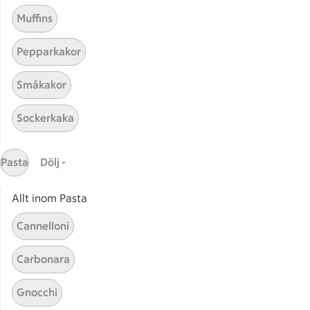
Stekt torsk med ärtpesto
Stekt torsk med ärtpesto
Muffins
11
Betyg 3.2 av 5.
11 personer har röstat
Pepparkakor
Småkakor
Receptet tar Över 60 min att tillaga
Över 60 min
Sockerkaka
Ljummen dinkel- och
Ljummen dinkel- och rotfrukts
rotfruktssallad
Pasta
Dölj -
5
Betyg 4 av 5.
5 personer har röstat
Allt inom Pasta
Cannelloni
Receptet tar Under 60 min att tillaga
Under 60 min
Carbonara
Gnocchi