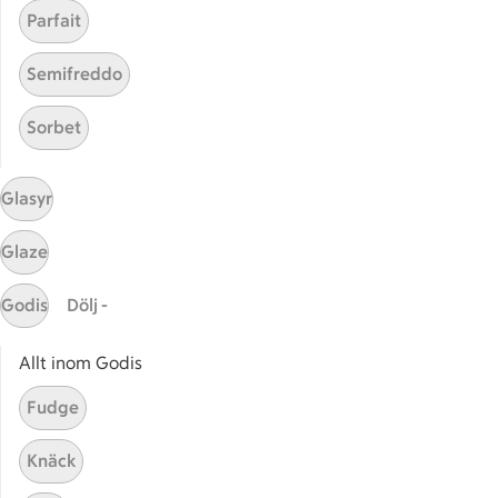
Parfait
Handla
Semifreddo
Handla online
ICAs matkasse
Sorbet
Catering
Apotek Hjärtat
Glasyr
Handla som företag
Gaston
Glaze
ICAs tjänster
Godis
Dölj -
ICA-appen
ICA Scanna
Allt inom Godis
ICA ToGo
Fudge
Fler appar och tjänster
Knäck
Stammis på ICA