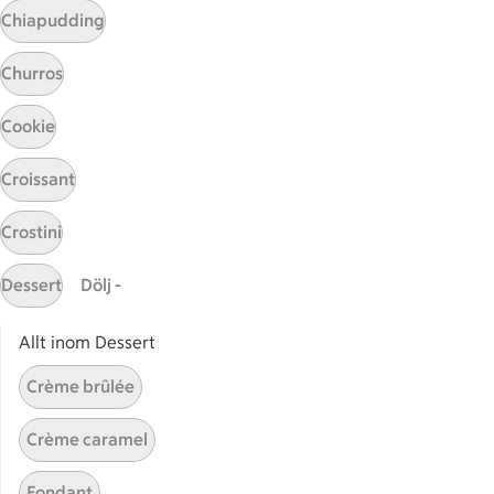
Chiapudding
Churros
Receptet tar Under 45 min att tillaga
Under 45 min
Cookie
Rostad rotfruktssoppa
Rostad rotfruktssoppa
Croissant
63
Betyg 4.1 av 5.
63 personer har röstat
Crostini
Dessert
Dölj -
Receptet tar Över 60 min att tillaga
Över 60 min
Allt inom Dessert
Rostade rotfrukter med
Rostade rotfrukter med salsa 
Crème brûlée
salsa verde och vita bönor
44
Betyg 3.8 av 5.
44 personer har röstat
Crème caramel
Fondant