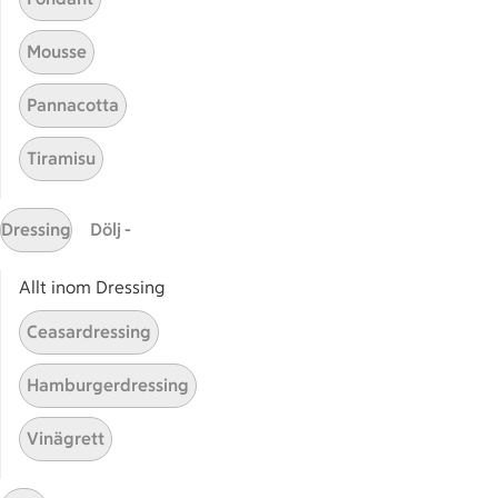
Receptet tar Under 45 min att tillaga
Under 45 min
Mousse
Rostade rotfrukter med
Rostade rotfrukter med syrli
Pannacotta
syrlig böncrème
13
Betyg 4.3 av 5.
13 personer har röstat
Tiramisu
Dressing
Dölj -
Receptet tar Under 60 min att tillaga
Under 60 min
Allt inom Dressing
Vintersallad med
Vintersallad med rotfrukter,
rotfrukter, pumpa och
Ceasardressing
honungsnötter
38
Betyg 3.2 av 5.
38 personer har röstat
Hamburgerdressing
Vinägrett
Receptet tar Under 30 min att tillaga
Under 30 min
Rotfrukter med ost- och
Rotfrukter med ost- och nöttä