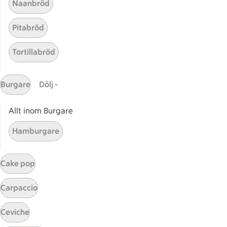
Naanbröd
Pitabröd
Tortillabröd
Burgare
Dölj -
Allt inom Burgare
Palsternackschips på kex
Palsternackschips på kex med 
Hamburgare
med lufttorkad skinka
6
Betyg 3.3 av 5.
6 personer har röstat
Cake pop
Carpaccio
Receptet tar Under 45 min att tillaga
Under 45 min
Ceviche
Ljummen rotfruktssallad
Ljummen rotfruktssallad
1
Betyg 1 av 5.
1 personer har röstat