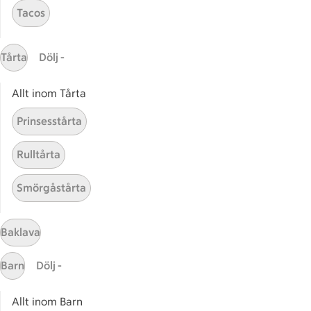
Receptet tar Under 45 min att tillaga
Under 45 min
Tacos
Rotfrukter med soja och
Rotfrukter med soja och jordn
jordnötter
Tårta
Dölj -
2
Betyg 3.5 av 5.
2 personer har röstat
Allt inom Tårta
Prinsesstårta
Receptet tar Under 45 min att tillaga
Under 45 min
Rulltårta
Ugnsrostade grönsaker
Ugnsrostade grönsaker med r
med rosmarin
Smörgåstårta
3
Betyg 4 av 5.
3 personer har röstat
Baklava
Receptet tar Under 45 min att tillaga
Under 45 min
Barn
Dölj -
Allt inom Barn
Relaterade kategorier