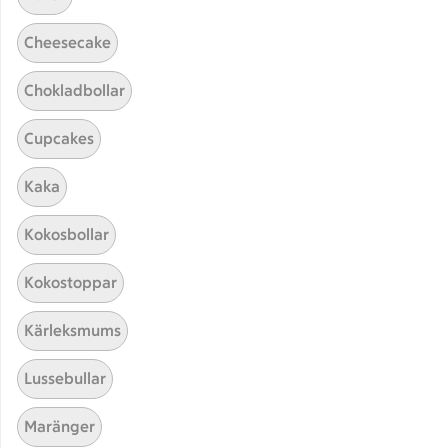
Cheesecake
Recept
Visar 26 stycken
(26)
Sortera
Chokladbollar
Lammracks med rostade
Lammracks med rostade grön
grönsaker och balsamsky
Cupcakes
261
Betyg 3.2 av 5.
261 personer har röstat
Kaka
Kokosbollar
Receptet tar Över 60 min att tillaga
Över 60 min
Kokostoppar
Palsternacka, morötter och
Palsternacka, morötter och pot
potatis i ugn
Kärleksmums
28
Betyg 4.5 av 5.
28 personer har röstat
Lussebullar
Receptet tar Över 60 min att tillaga
Över 60 min
Maränger