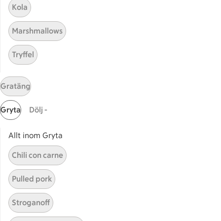
Bli stammis
Kola
Stammis Student
Marshmallows
Stammis Husdjur
Partnererbjudanden
Tryffel
Våra ICA-kort
ICA
Gratäng
ICAs egna varor
Gryta
Dölj -
ICA Gruppen
ICA Nära
Allt inom Gryta
ICA Supermarket
Chili con carne
ICA Kvantum
ICA Maxi
Pulled pork
Utvalda leverantörer
Annonsera
Stroganoff
Jobba på ICA