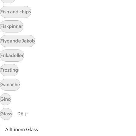
Visa fler recept
Fish and chips
Fiskpinnar
Start
Flygande Jakob
Sidfot
Frikadeller
Få snabbt svar
FAQ
Frosting
Kundservice
Kontakta oss
Ganache
Massa erbjudanden
Gino
Bli stammis på ICA
Glass
Dölj -
ICAs inspirationsmejl
Prenumerera
Allt inom Glass