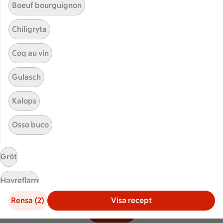
Boeuf bourguignon
Hållbarhet
Chiligryta
ICA Stiftelsen
En god morgondag
Coq au vin
Kundservice
Gulasch
Reklamera
Kalops
Återkallelser
Spärra eller beställ nytt ICA-kort
Osso buco
Behandling av personuppgifter
Hantera cookies
Gröt
Havreflarn
Kolonnvägen 20, 169 70 Solna
Rensa (2)
Visa recept
Husmanskost
Filter (2)