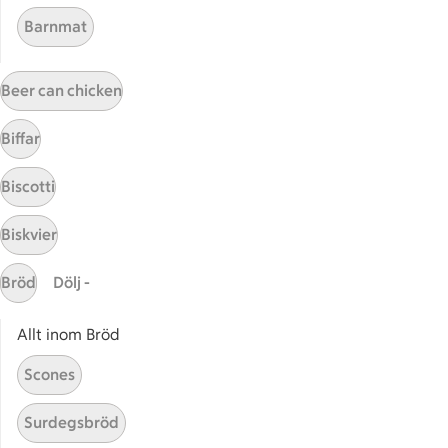
Barnmat
Gryta med palsternacka
Grati
Beer can chicken
Palsternackspaj
Palst
Biffar
Biscotti
Rostade rotfrukter med
Rostade rotfrukter med gröns
grönsaksröra
Biskvier
9
Betyg 3.9 av 5.
9 personer har röstat
Bröd
Dölj -
Allt inom Bröd
Receptet tar Under 45 min att tillaga
Under 45 min
Scones
Rostad palsternacka med
Rostad palsternacka med kanel
kanel och chili
Surdegsbröd
1
Betyg 4 av 5.
1 personer har röstat