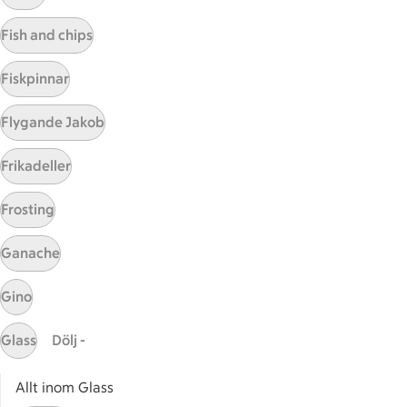
Visa fler recept
Fish and chips
Fiskpinnar
Start
Flygande Jakob
Sidfot
Frikadeller
Få snabbt svar
FAQ
Frosting
Kundservice
Kontakta oss
Ganache
Massa erbjudanden
Gino
Bli stammis på ICA
Glass
Dölj -
ICAs inspirationsmejl
Prenumerera
Allt inom Glass