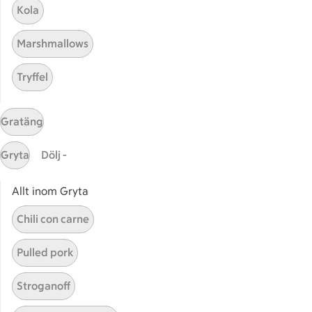
Bli stammis
Kola
Stammis Student
Marshmallows
Stammis Husdjur
Partnererbjudanden
Tryffel
Våra ICA-kort
ICA
Gratäng
ICAs egna varor
Gryta
Dölj -
ICA Gruppen
ICA Nära
Allt inom Gryta
ICA Supermarket
Chili con carne
ICA Kvantum
ICA Maxi
Pulled pork
Utvalda leverantörer
Annonsera
Stroganoff
Jobba på ICA