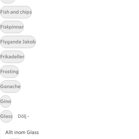
Visa fler recept
Fish and chips
Fiskpinnar
Start
Flygande Jakob
Sidfot
Frikadeller
Få snabbt svar
FAQ
Frosting
Kundservice
Kontakta oss
Ganache
Massa erbjudanden
Gino
Bli stammis på ICA
Glass
Dölj -
ICAs inspirationsmejl
Prenumerera
Allt inom Glass