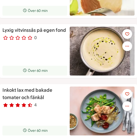
Receptet tar Över 60 min att tillaga
Över 60 min
Lyxig vitvinssås på egen fond
En liten kastrull med vitvinsså
0
0 personer har röstat
Receptet tar Över 60 min att tillaga
Över 60 min
Inkokt lax med bakade
Inkokt lax med bakade tomate
tomater och fänkål
4
Betyg 4.5 av 5.
4 personer har röstat
Receptet tar Över 60 min att tillaga
Över 60 min