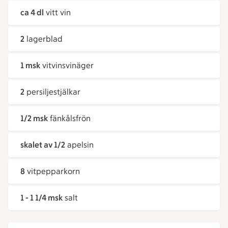
ca 4 dl
vitt vin
2
lagerblad
1 msk
vitvinsvinäger
2
persiljestjälkar
1/2 msk
fänkålsfrön
skalet av 1/2
apelsin
8
vitpepparkorn
1 - 1 1/4 msk
salt