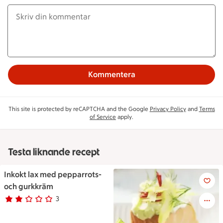
Kommentera
This site is protected by reCAPTCHA and the Google
Privacy Policy
and
Terms
of Service
apply.
Testa liknande recept
Inkokt lax med pepparrots-
Inkokt lax med pepparrots- o
och gurkkräm
3
Betyg 2 av 5.
3 personer har röstat