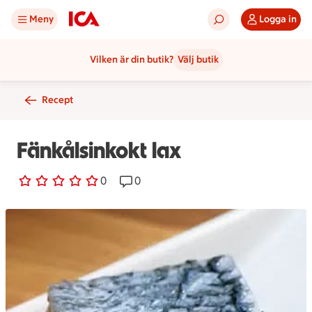
Meny
Logga in
Vilken är din butik?
Välj butik
Recept
Fänkålsinkokt lax
0 personer har röstat
0
Receptet har 0 kommentarer
0