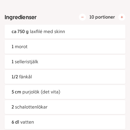
Ingredienser
10 portioner
ca 750 g
laxfilé med skinn
1
morot
1
selleristjälk
1/2
fänkål
5 cm
purjolök (det vita)
2
schalottenlökar
6 dl
vatten