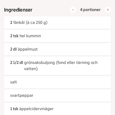
Ingredienser
4 portioner
2
fänkål (à ca 250 g)
2 tsk
hel kummin
2 dl
äppelmust
2 1/2 dl
grönsaksbuljong (fond eller tärning och
vatten)
salt
svartpeppar
1 tsk
äppelcidervinäger