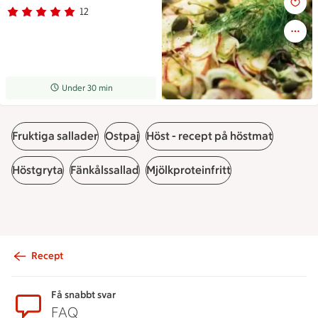
12
Betyg 4.8 av 5.
12 personer har röstat
Receptet tar Under 30 min att tillaga
Under 30 min
Fruktiga sallader
Ostpaj
Höst - recept på höstmat
Höstgryta
Fänkålssallad
Mjölkproteinfritt
Recept
Sidfot
Få snabbt svar
FAQ