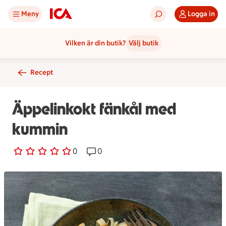
Meny
Logga in
Vilken är din butik?
Välj butik
Recept
Äppelinkokt fänkål med
kummin
0 personer har röstat
0
Receptet har 0 kommentarer
0