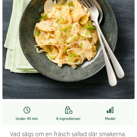
Under 45 min
8
ingredienser
Medel
Vad sägs om en fräsch sallad där smakerna