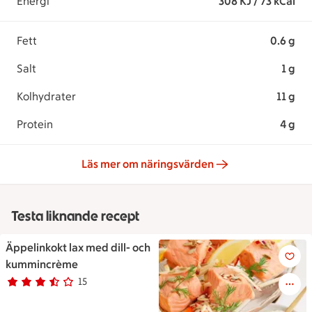
Energi
308 KJ / 73 kCal
Fett
0.6 g
Salt
1 g
Kolhydrater
11 g
Protein
4 g
Läs mer om näringsvärden
Testa liknande recept
Äppelinkokt lax med dill- och
Äppelinkokt lax med dill- oc
kummincrème
15
Betyg 3.5 av 5.
15 personer har röstat