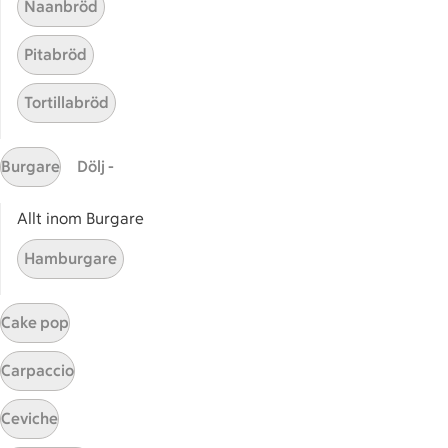
Naanbröd
Pitabröd
Tortillabröd
Burgare
Dölj -
Allt inom Burgare
Christers citronkyckling
Christers citronkyckling
Hamburgare
2
Betyg 4.5 av 5.
2 personer har röstat
Cake pop
Carpaccio
Receptet tar Över 60 min att tillaga
Över 60 min
Ceviche
Apelsinstekta rotfrukter
Apelsinstekta rotfrukter med 
med kyckling