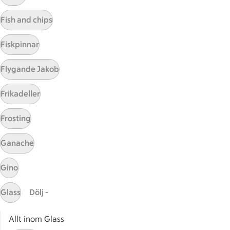
Visa fler recept
Fish and chips
Fiskpinnar
Start
Flygande Jakob
Sidfot
Frikadeller
Få snabbt svar
FAQ
Frosting
Kundservice
Kontakta oss
Ganache
Massa erbjudanden
Gino
Bli stammis på ICA
Glass
Dölj -
ICAs inspirationsmejl
Prenumerera
Allt inom Glass