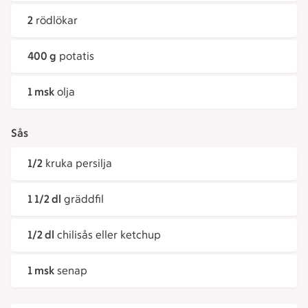
2
rödlökar
400 g
potatis
1 msk
olja
Sås
1/2
kruka persilja
1 1/2 dl
gräddfil
1/2 dl
chilisås eller ketchup
1 msk
senap