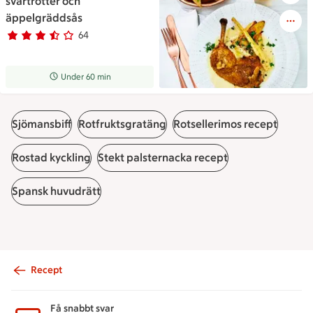
svartrötter och
äppelgräddsås
64
Betyg 3.4 av 5.
64 personer har röstat
Receptet tar Under 60 min att tillaga
Under 60 min
Sjömansbiff
Rotfruktsgratäng
Rotsellerimos recept
Rostad kyckling
Stekt palsternacka recept
Spansk huvudrätt
Recept
Sidfot
Få snabbt svar