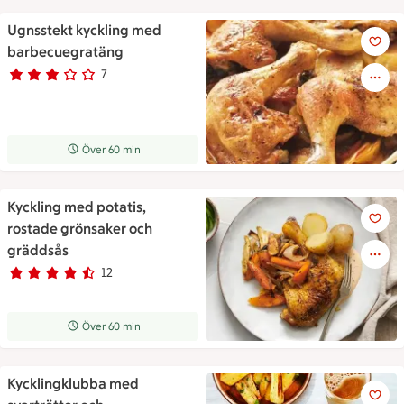
Ugnsstekt kyckling med
Ugnsstekt kyckling med barb
barbecuegratäng
7
Betyg 3 av 5.
7 personer har röstat
Receptet tar Över 60 min att tillaga
Över 60 min
Kyckling med potatis,
Kyckling med potatis, rostad
rostade grönsaker och
gräddsås
12
Betyg 4.6 av 5.
12 personer har röstat
Receptet tar Över 60 min att tillaga
Över 60 min
Kycklingklubba med
Kycklingklubba med svartrött