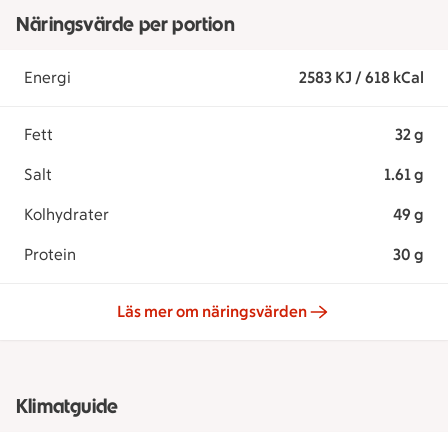
Näringsvärde per portion
Energi
2583 KJ / 618 kCal
Fett
32 g
Salt
1.61 g
Kolhydrater
49 g
Protein
30 g
Läs mer om näringsvärden
Klimatguide