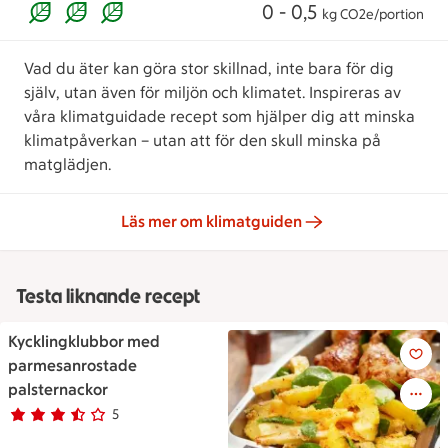
0 - 0,5
kg CO2e/portion
Vad du äter kan göra stor skillnad, inte bara för dig
själv, utan även för miljön och klimatet. Inspireras av
våra klimatguidade recept som hjälper dig att minska
klimatpåverkan – utan att för den skull minska på
matglädjen.
Läs mer om klimatguiden
Testa liknande recept
Kycklingklubbor med
Kycklingklubbor med parmesa
parmesanrostade
palsternackor
5
Betyg 3.4 av 5.
5 personer har röstat