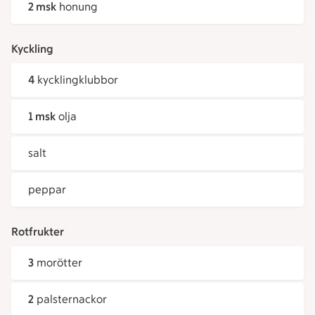
2 msk
honung
Kyckling
4
kycklingklubbor
1 msk
olja
salt
peppar
Rotfrukter
3
morötter
2
palsternackor