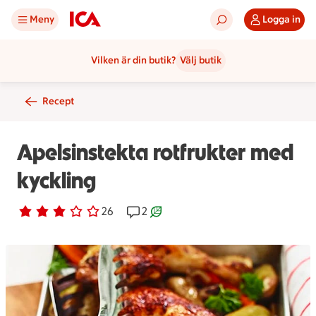
Meny
Logga in
Vilken är din butik?
Välj butik
Recept
Apelsinstekta rotfrukter med
kyckling
Betyg 2.9 av 5.
26 personer har röstat
26
Receptet har 2 kommentarer
2
Receptet är ett klimartsmart val.