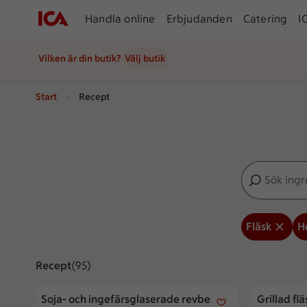
Handla online
Erbjudanden
Catering
I
Vilken är din butik?
Välj butik
Start
Recept
Sök ingredien
Inga förslag
Fläsk
H
Recept
Visar 95 stycken
(95)
Soja- och ingefärsglaserade revben med rabarbercole
Grillad fl
Soja- och ingefärsglaserade revben
Grillad f