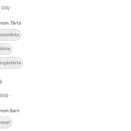
Dölj -
 inom Tårta
nsesstårta
tårta
rgåstårta
tt tillaga
t har Medel svårighetsgrad
el
Receptet tar Under 30 min att tillaga
Under 30 min
Receptet har Medel svårighetsg
Medel
a
Dölj -
 inom Barn
nmat