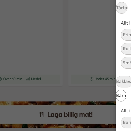
Tårta
Allt
Pri
Rull
Smö
eceptet tar Över 60 min att tillaga
Över 60 min
Receptet har Medel svårighetsgrad
Medel
Receptet tar Under 45 min a
Under 45 min
Recepte
Med
Baklav
Barn
Allt
Bar