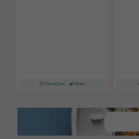
Receptet tar Över 60 min att tillaga
Över 60 min
Receptet har Medel svårighetsgrad
Medel
R