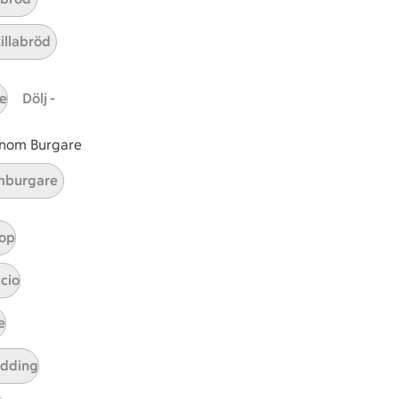
armaskinka
tillabröd
r 2 kommentarer
e
Dölj -
 inom Burgare
burgare
op
cio
e
tt tillaga
t har Medel svårighetsgrad
el
udding