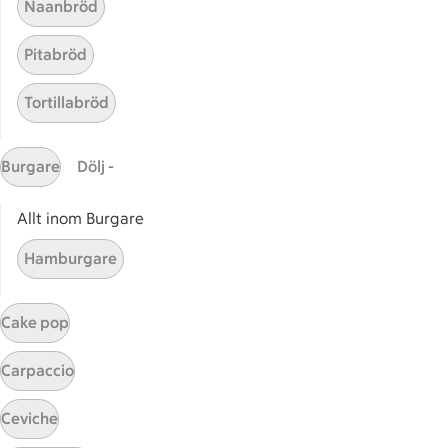
Naanbröd
Pitabröd
Tortillabröd
Burgare
Dölj -
Start
Sidfot
Allt inom Burgare
Få snabbt svar
Hamburgare
FAQ
Kundservice
Cake pop
Kontakta oss
Carpaccio
Massa erbjudanden
Bli stammis på ICA
Ceviche
ICAs inspirationsmejl