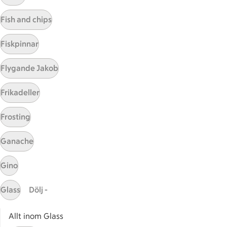
Visa fler recept
Fish and chips
Fiskpinnar
Start
Flygande Jakob
Sidfot
Frikadeller
Få snabbt svar
FAQ
Frosting
Kundservice
Kontakta oss
Ganache
Massa erbjudanden
Gino
Bli stammis på ICA
Glass
Dölj -
ICAs inspirationsmejl
Prenumerera
Allt inom Glass