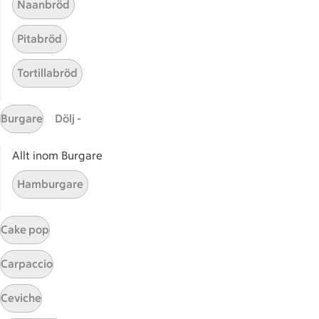
Naanbröd
Pitabröd
Tortillabröd
Burgare
Dölj -
Allt inom Burgare
Ostgratinerad chorizo
Ostgratinerad chorizo med bö
Hamburgare
med bönsallad
7
Betyg 4.4 av 5.
7 personer har röstat
Cake pop
Carpaccio
Receptet tar Under 30 min att tillaga
Under 30 min
Ceviche
Chorizo med fikon,
Chorizo med fikon, svartrötter
svartrötter och