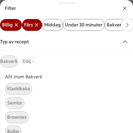
Filter
Meny
Logga in
Billig
Färs
Middag
Under 30 minuter
Bakverk
Ve
Vilken är din butik?
Välj butik
Typ av recept
Start
Billig färs
Bakverk
Dölj -
Allt inom Bakverk
Sök ingrediens eller recept
Inga förslag
Sök
Kladdkaka
Billig
Färs
Middag
Under 30 minuter
Bakverk
Semlor
Recept
Visar 24 stycken
(24)
Sortera
Brownies
Bullar
Chili con carne
Chili con carne