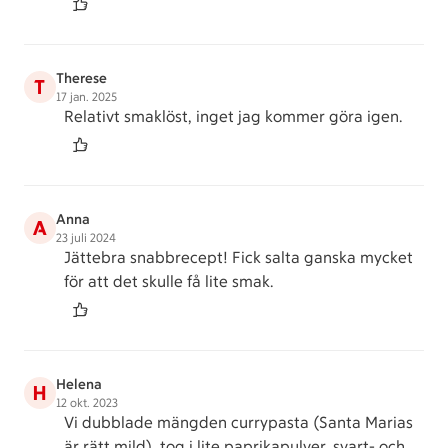
Therese
T
17 jan. 2025
Relativt smaklöst, inget jag kommer göra igen.
Anna
A
23 juli 2024
Jättebra snabbrecept! Fick salta ganska mycket
för att det skulle få lite smak.
Helena
H
12 okt. 2023
Vi dubblade mängden currypasta (Santa Marias
är rätt mild), tog i lite paprikapulver, svart- och