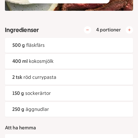
Ingredienser
4 portioner
500 g
fläskfärs
400 ml
kokosmjölk
2 tsk
röd currypasta
150 g
sockerärtor
250 g
äggnudlar
Att ha hemma