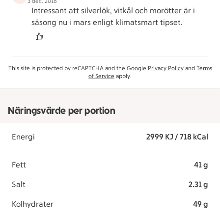
3 dec. 2018
Intressant att silverlök, vitkål och morötter är i
säsong nu i mars enligt klimatsmart tipset.
This site is protected by reCAPTCHA and the Google
Privacy Policy
and
Terms
of Service
apply.
Näringsvärde per portion
Energi
2999 KJ / 718 kCal
Fett
41 g
Salt
2.31 g
Kolhydrater
49 g