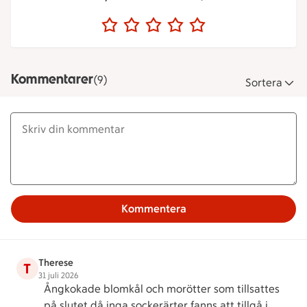
Kommentarer
(9)
Sortera
Kommentera
Therese
T
31 juli 2026
Ångkokade blomkål och morötter som tillsattes
på slutet då inga sockerärter fanns att tillgå i