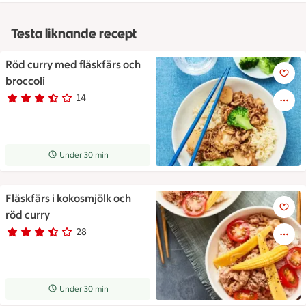
Testa liknande recept
Röd curry med fläskfärs och
Röd curry med fläskfärs och br
broccoli
14
Betyg 3.1 av 5.
14 personer har röstat
Receptet tar Under 30 min att tillaga
Under 30 min
Fläskfärs i kokosmjölk och
Fläskfärs i kokosmjölk och röd
röd curry
28
Betyg 3.5 av 5.
28 personer har röstat
Receptet tar Under 30 min att tillaga
Under 30 min