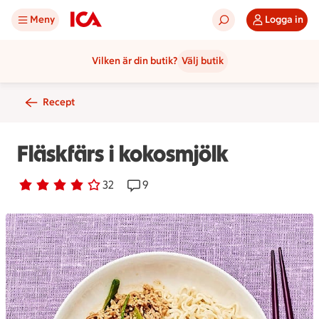
Meny
Logga in
Vilken är din butik?
Välj butik
Recept
Fläskfärs i kokosmjölk
Betyg 3.8 av 5.
32 personer har röstat
32
Receptet har 9 kommentarer
9