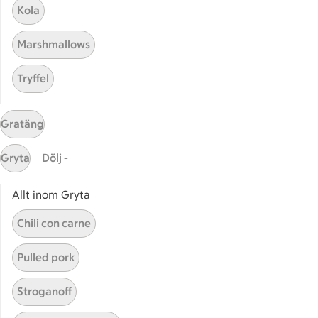
Kola
Våra ICA-kort
Marshmallows
ICA
ICAs egna varor
Tryffel
ICA Gruppen
ICA Nära
Gratäng
ICA Supermarket
ICA Kvantum
Gryta
Dölj -
ICA Maxi
Utvalda leverantörer
Allt inom Gryta
Annonsera
Chili con carne
Jobba på ICA
Pulled pork
Hållbarhet
ICA Stiftelsen
Stroganoff
En god morgondag