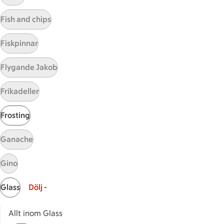
Visa fler recept
Fish and chips
Fiskpinnar
Start
Flygande Jakob
Sidfot
Frikadeller
Få snabbt svar
FAQ
Frosting
Kundservice
Kontakta oss
Ganache
Massa erbjudanden
Gino
Bli stammis på ICA
Glass
Dölj -
ICAs inspirationsmejl
Prenumerera
Allt inom Glass