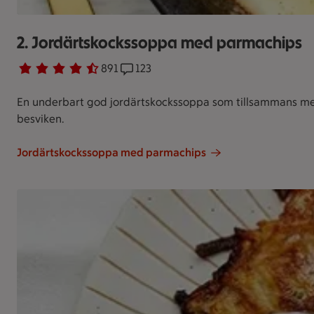
2. Jordärtskockssoppa med parmachips
Betyg 4.5 av 5.
891 personer har röstat
891
Receptet har 123 kommentarer
123
En underbart god jordärtskockssoppa som tillsammans med p
besviken.
Jordärtskockssoppa med parmachips