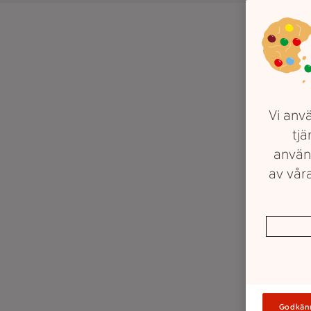
Vi anvä
tjä
använ
av våra
Godkän