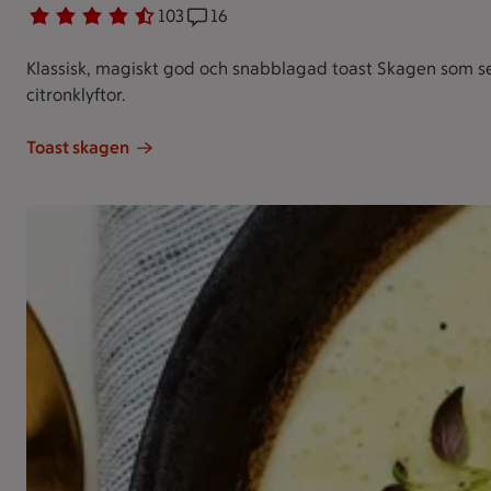
Betyg 4.5 av 5.
103 personer har röstat
103
Receptet har 16 kommentarer
16
Klassisk, magiskt god och snabblagad toast Skagen som ser
citronklyftor.
Toast skagen