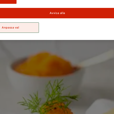
ll nyår
Avvisa alla
Inled med någon av dessa recept och du kommer att lyckas med h
Anpassa val