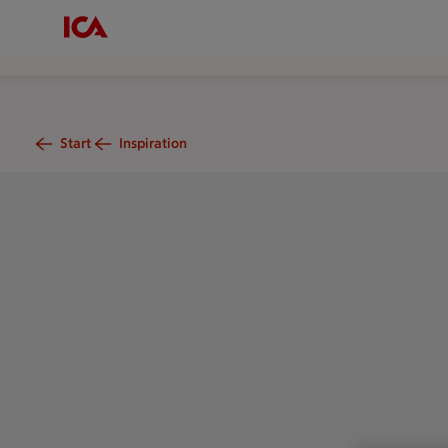
Start
Inspiration
På ett vitt bord med vit duk står två tallrikar med förrätter t