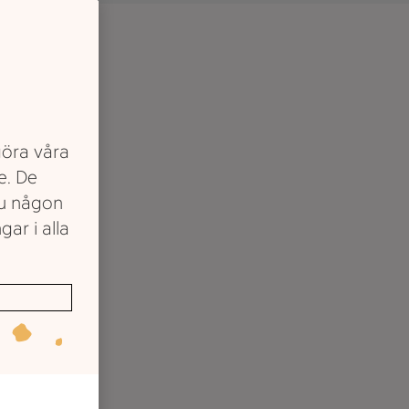
göra våra
e. De
du någon
gar i alla