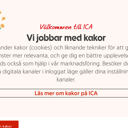
Lyxiga förrätter
till nyår
Välkommen till ICA
Vi jobbar med kakor
Inled med en lyxig förrätt under
nder kakor (cookies) och liknande tekniker för att 
årets sista festmåltid! Här hittar du
nster mer relevanta, och ge dig en bättre upplevels
goda klassiker som kommer golva
ds också som hjälp i vår marknadsföring. Besöker 
dina gäster. Vad sägs om
 digitala kanaler i inloggat läge gäller dina inställnin
jordärtskockssoppa, carpaccio eller
kanaler.
räkcocktail?
Text: Jessica Engqvist
Läs mer om kakor på ICA
n kakor