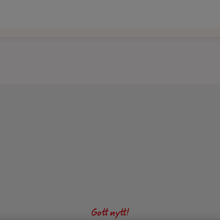
ill nyår. En gravad oxfilé och en tallrik med avokado- och persi
Gott nytt!