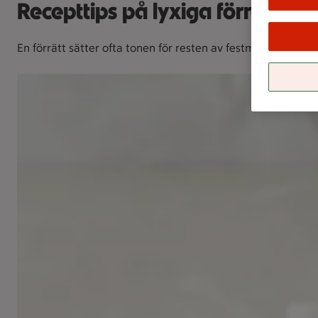
Recepttips på lyxiga förrätter ti
En förrätt sätter ofta tonen för resten av festmåltiden. 