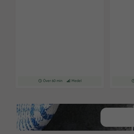
Receptet tar Över 60 min att tillaga
Över 60 min
Receptet har Medel svårighetsgrad
Medel
Re