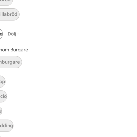
ar 18 kommentarer
tillabröd
e
Dölj -
 inom Burgare
burgare
op
cio
e
tt tillaga
t har Medel svårighetsgrad
el
udding