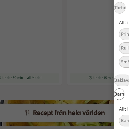
Tårta
Allt
Pri
Rull
Smö
ceptet tar Under 30 min att tillaga
Under 30 min
Receptet har Medel svårighetsgrad
Medel
Receptet tar Under 15 min a
Under 15 min
Recepte
Med
Baklav
Barn
Allt
Bar