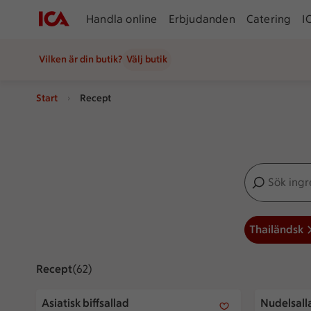
Handla online
Erbjudanden
Catering
I
Vilken är din butik?
Välj butik
Start
Recept
Sök ingredien
Inga förslag
Thailändsk
Recept
Visar 62 stycken
(62)
Asiatisk biffsallad
Nudelsalla
Asiatisk biffsallad
Nudelsall