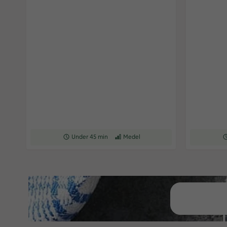
Receptet tar Under 45 min att tillaga
Under 45 min
Receptet har Medel svårighetsgrad
Medel
Re