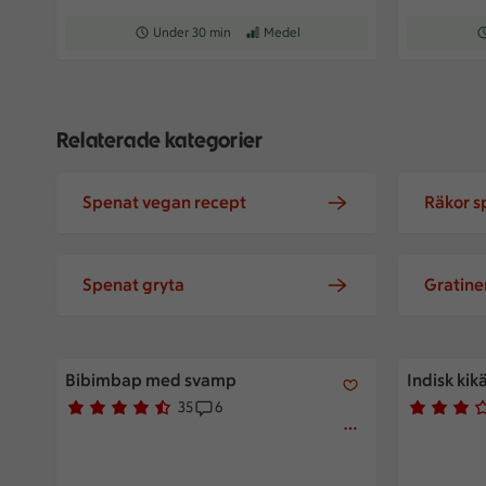
Receptet tar Under 30 min att tillaga
Under 30 min
Receptet har Medel svårighetsgrad
Medel
Re
Relaterade kategorier
Spenat vegan recept
Räkor s
Spenat gryta
Gratine
Bibimbap med svamp
Indisk kikä
Bibimbap med svamp
Indisk kik
35
6
Betyg 4.7 av 5.
35 personer har röstat
Receptet har 6 kommentarer
Betyg 2.8 
139 perso