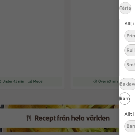
Tårta
Allt
Pri
Rull
Smö
ceptet tar Under 45 min att tillaga
Under 45 min
Receptet har Medel svårighetsgrad
Medel
Receptet tar Över 60 min at
Över 60 min
Recepte
Med
Baklav
Barn
Allt
Bar