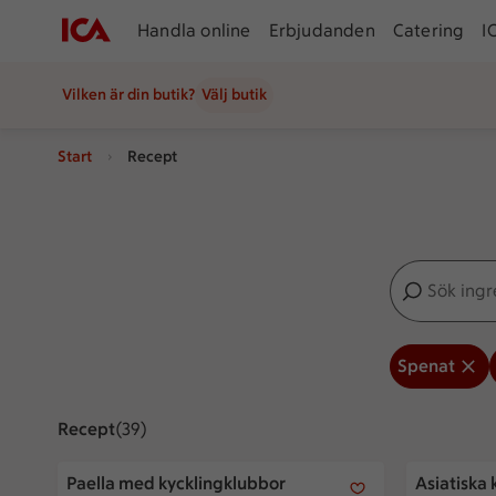
Handla online
Erbjudanden
Catering
I
Vilken är din butik?
Välj butik
Start
Recept
Sök ingredien
Inga förslag
Spenat
Recept
Visar 39 stycken
(39)
Paella med kycklingklubbor
Asiatiska 
Paella med kycklingklubbor
Asiatiska