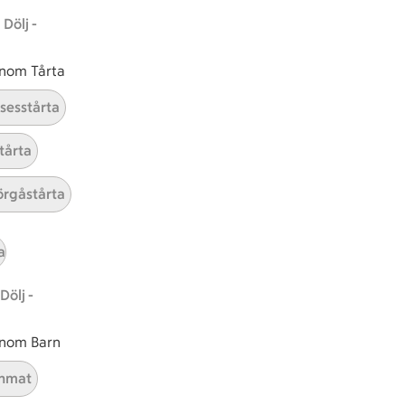
Dölj -
 inom Tårta
nsesstårta
tårta
rgåstårta
t tillaga
t har Medel svårighetsgrad
el
Receptet tar Under 45 min att tillaga
Under 45 min
Receptet har Medel svårighetsg
Medel
a
Dölj -
 inom Barn
nmat