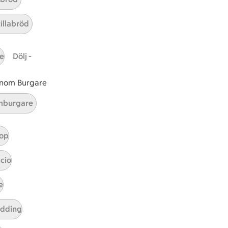
ll
ll
ar 4 kommentarer
 är ett klimartsmart val.
tillabröd
e
Dölj -
 inom Burgare
burgare
op
cio
e
tt tillaga
t har Medel svårighetsgrad
el
udding