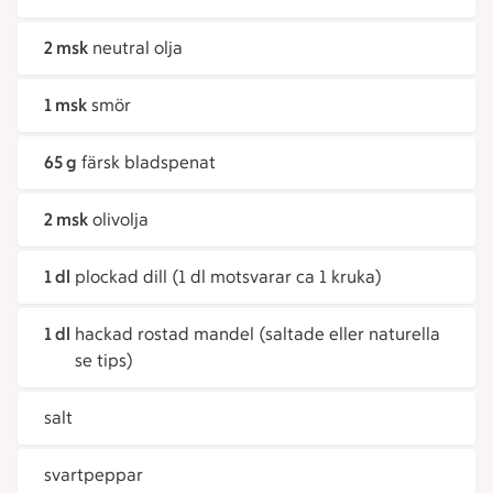
2 msk
neutral olja
1 msk
smör
65 g
färsk bladspenat
2 msk
olivolja
1 dl
plockad dill (1 dl motsvarar ca 1 kruka)
1 dl
hackad rostad mandel (saltade eller naturella
se tips)
salt
svartpeppar