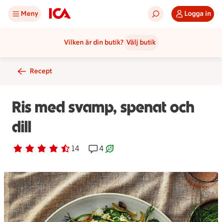
Meny
Logga in
Vilken är din butik?
Välj butik
Recept
Ris med svamp, spenat och
dill
Betyg 4.1 av 5.
14 personer har röstat
14
Receptet har 4 kommentarer
4
Receptet är ett klimartsmart val.