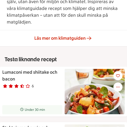
själv, utan även för miljön och klimatet. Inspireras av
våra klimatguidade recept som hjälper dig att minska
klimatpåverkan – utan att för den skull minska på
matglädjen.
Läs mer om klimatguiden
Testa liknande recept
Lumaconi med shiitake och
Lumaconi med shiitake och b
bacon
6
Betyg 3.7 av 5.
6 personer har röstat
Receptet tar Under 30 min att tillaga
Under 30 min