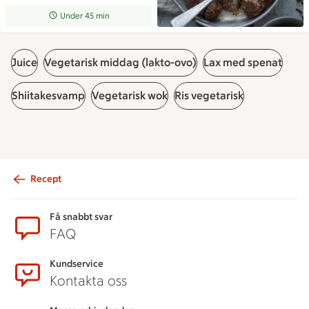
Receptet tar Under 45 min att tillaga
Under 45 min
Juice
Vegetarisk middag (lakto-ovo)
Lax med spenat
Shiitakesvamp
Vegetarisk wok
Ris vegetarisk
Recept
Sidfot
Få snabbt svar
FAQ
Kundservice
Kontakta oss