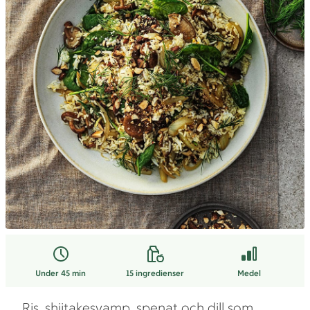
Under 45 min
15
ingredienser
Medel
Ris, shiitakesvamp, spenat och dill som