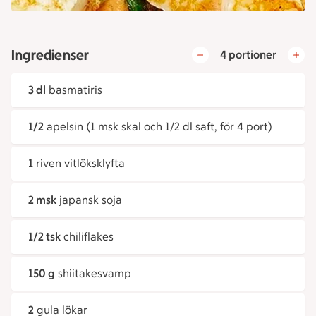
Ingredienser
4 portioner
3 dl
basmatiris
1/2
apelsin (1 msk skal och 1/2 dl saft, för 4 port)
1
riven vitlöksklyfta
2 msk
japansk soja
1/2 tsk
chiliflakes
150 g
shiitakesvamp
2
gula lökar