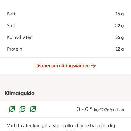
Fett
26 g
Salt
2.2 g
Kolhydrater
56 g
Protein
12 g
Läs mer om näringsvärden
Klimatguide
0 - 0,5
kg CO2e/portion
Vad du äter kan göra stor skillnad, inte bara för dig