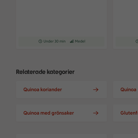
Receptet tar Under 30 min att tillaga
Under 30 min
Receptet har Medel svårighetsgrad
Medel
Re
Relaterade kategorier
Quinoa koriander
Quinoa
Quinoa med grönsaker
Glutenf
Sanfran-quinoasallad med mango
Veggie bow