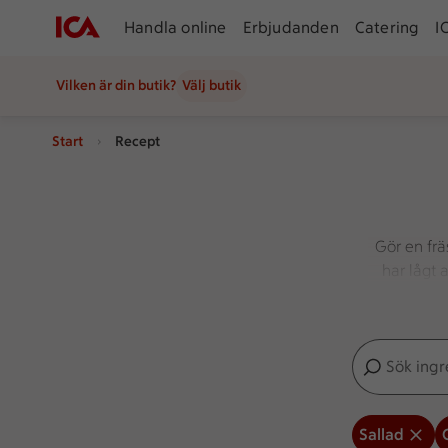
Handla online
Erbjudanden
Catering
I
Vilken är din butik?
Välj butik
Start
Recept
Gör en frä
har lågt 
Sök ingredien
Inga förslag
Sallad