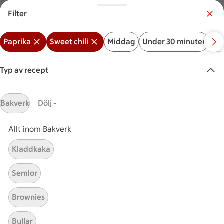
Filter
Meny
Logga in
Paprika
Sweet chili
Middag
Under 30 minuter
Ba
Vilken är din butik?
Välj butik
Typ av recept
Start
Sweet chili paprika
Bakverk
Dölj -
Allt inom Bakverk
Sök ingrediens eller recept
Inga förslag
Sök
Kladdkaka
Paprika
Sweet chili
Middag
Under 30 minuter
Semlor
Recept
Visar 34 stycken
(34)
Sortera
Brownies
Bullar
Jämtländsk gazpacho
Jämtländsk gazpacho