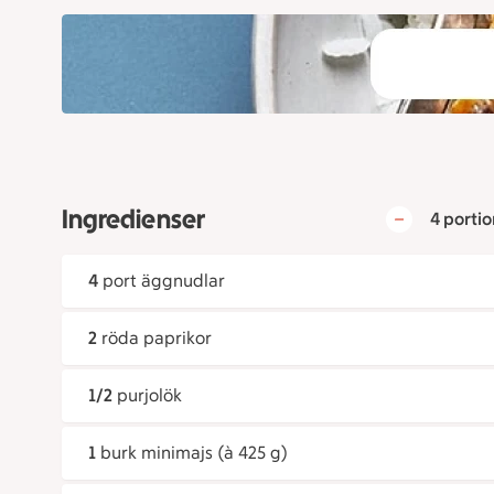
Ingredienser
4 portio
4
port äggnudlar
2
röda paprikor
1/2
purjolök
1
burk minimajs (à 425 g)