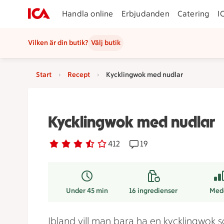
Handla online
Erbjudanden
Catering
I
Vilken är din butik?
Välj butik
Start
Recept
Kycklingwok med nudlar
Kycklingwok med nudlar
Betyg 3.6 av 5.
412 personer har röstat
412
Receptet har 19 komment
19
Under 45 min
16
ingredienser
Med
Ibland vill man bara ha en kycklingwok 