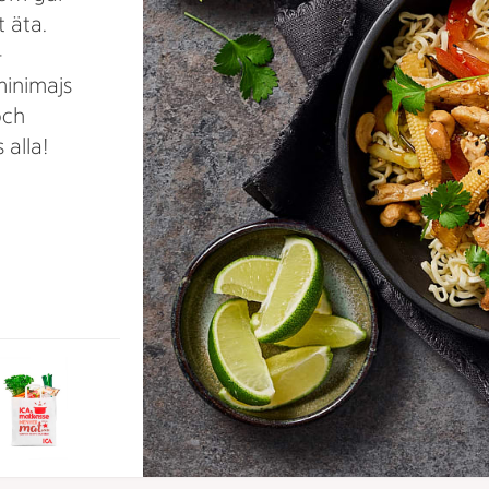
 äta.
–
minimajs
och
 alla!