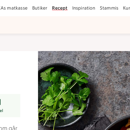
CAs matkasse
Butiker
Recept
Inspiration
Stammis
Ku
arer
el
som går