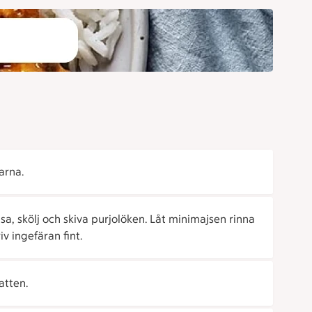
arna.
sa, skölj och skiva purjolöken. Låt minimajsen rinna
v ingefäran fint.
atten.