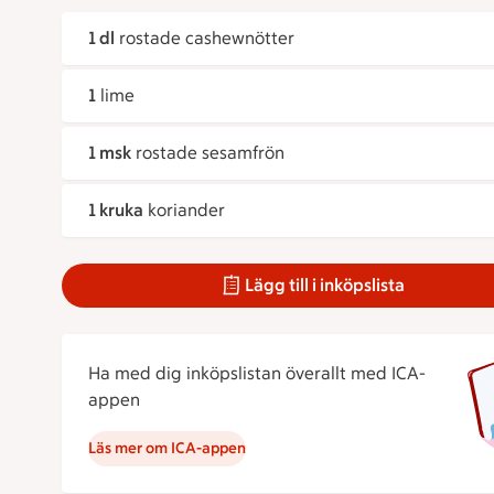
1 dl
rostade cashewnötter
1
lime
1 msk
rostade sesamfrön
1 kruka
koriander
Lägg till i inköpslista
Ha med dig inköpslistan överallt med ICA-
appen
Läs mer om ICA-appen