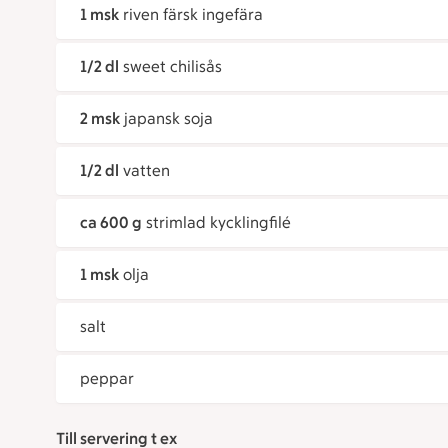
1 msk
riven färsk ingefära
1/2 dl
sweet chilisås
2 msk
japansk soja
1/2 dl
vatten
ca 600 g
strimlad kycklingfilé
1 msk
olja
salt
peppar
Till servering t ex