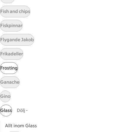
Visa fler recept
Fish and chips
Fiskpinnar
Start
Flygande Jakob
Sidfot
Frikadeller
Få snabbt svar
FAQ
Frosting
Kundservice
Kontakta oss
Ganache
Massa erbjudanden
Gino
Bli stammis på ICA
Glass
Dölj -
ICAs inspirationsmejl
Prenumerera
Allt inom Glass