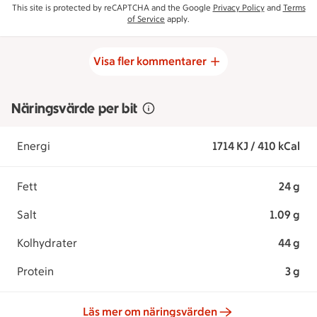
This site is protected by reCAPTCHA and the Google
Privacy Policy
and
Terms
of Service
apply.
Visa fler kommentarer
Näringsvärde per bit
Energi
1714 KJ / 410 kCal
Fett
24 g
Salt
1.09 g
Kolhydrater
44 g
Protein
3 g
Läs mer om näringsvärden