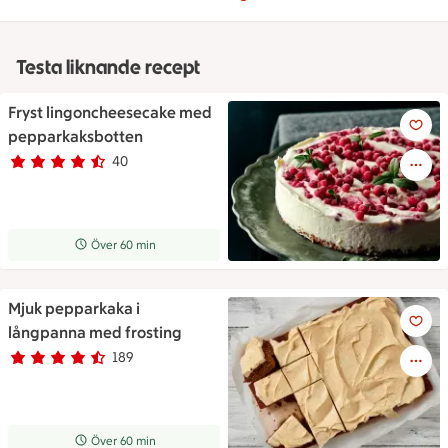
Testa liknande recept
Fryst lingoncheesecake med
Fryst lingoncheesecake med 
pepparkaksbotten
40
Betyg 4.5 av 5.
40 personer har röstat
Receptet tar Över 60 min att tillaga
Över 60 min
Mjuk pepparkaka i
Mjuk pepparkaka i långpanna 
långpanna med frosting
189
Betyg 4.5 av 5.
189 personer har röstat
Receptet tar Över 60 min att tillaga
Över 60 min