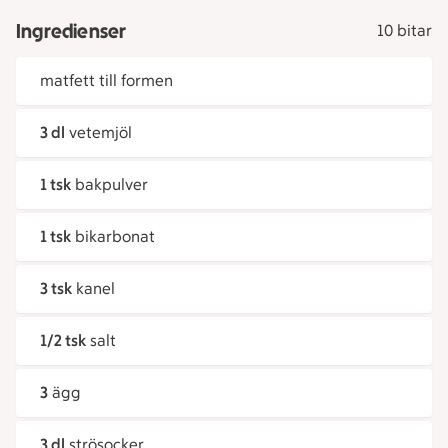
Ingredienser
10 bitar
matfett till formen
3 dl
vetemjöl
1 tsk
bakpulver
1 tsk
bikarbonat
3 tsk
kanel
1/2 tsk
salt
3
ägg
3 dl
strösocker