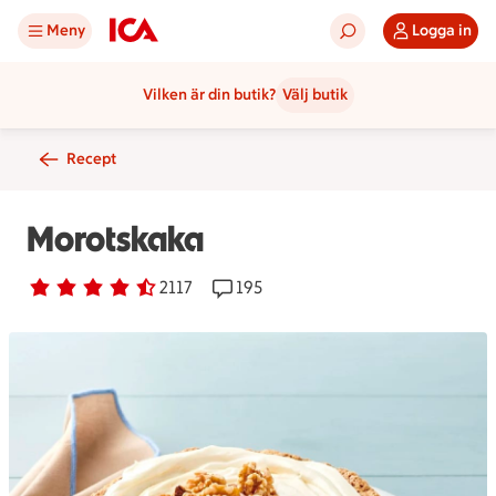
Meny
Logga in
Vilken är din butik?
Välj butik
Recept
Morotskaka
Betyg 4.2 av 5.
2117 personer har röstat
2117
Receptet har 195 kommentarer
195