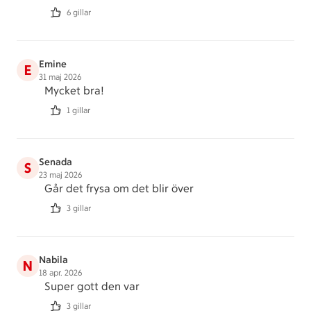
6 gillar
Emine
E
31 maj 2026
Mycket bra!
1 gillar
Senada
S
23 maj 2026
Går det frysa om det blir över
3 gillar
Nabila
N
18 apr. 2026
Super gott den var
3 gillar