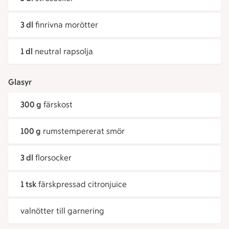
3 dl
finrivna morötter
1 dl
neutral rapsolja
Glasyr
300 g
färskost
100 g
rumstempererat smör
3 dl
florsocker
1 tsk
färskpressad citronjuice
valnötter till garnering