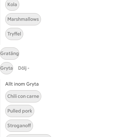
Bli stammis
Kola
Stammis Student
Marshmallows
Stammis Husdjur
Partnererbjudanden
Tryffel
Våra ICA-kort
ICA
Gratäng
ICAs egna varor
Gryta
Dölj -
ICA Gruppen
ICA Nära
Allt inom Gryta
ICA Supermarket
Chili con carne
ICA Kvantum
ICA Maxi
Pulled pork
Utvalda leverantörer
Annonsera
Stroganoff
Jobba på ICA