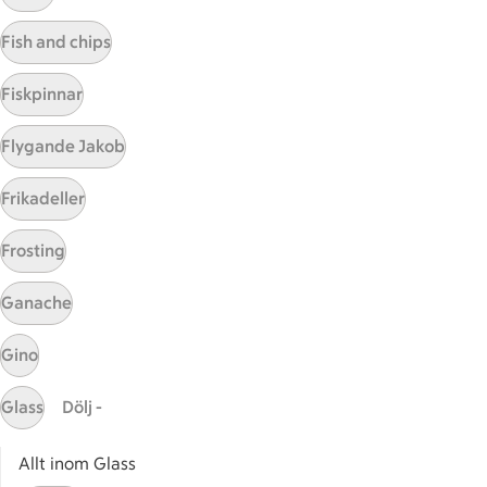
Visa fler recept
Fish and chips
Fiskpinnar
Start
Flygande Jakob
Sidfot
Frikadeller
Få snabbt svar
FAQ
Frosting
Kundservice
Kontakta oss
Ganache
Massa erbjudanden
Gino
Bli stammis på ICA
Glass
Dölj -
ICAs inspirationsmejl
Prenumerera
Allt inom Glass