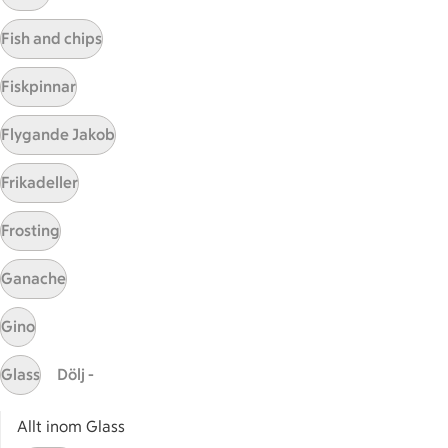
Visa fler recept
Fish and chips
Fiskpinnar
Start
Flygande Jakob
Sidfot
Frikadeller
Få snabbt svar
FAQ
Frosting
Kundservice
Kontakta oss
Ganache
Massa erbjudanden
Gino
Bli stammis på ICA
Glass
Dölj -
ICAs inspirationsmejl
Prenumerera
Allt inom Glass