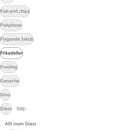
Visa fler recept
Fish and chips
Fiskpinnar
Start
Flygande Jakob
Sidfot
Frikadeller
Få snabbt svar
FAQ
Frosting
Kundservice
Kontakta oss
Ganache
Massa erbjudanden
Gino
Bli stammis på ICA
Glass
Dölj -
ICAs inspirationsmejl
Prenumerera
Allt inom Glass