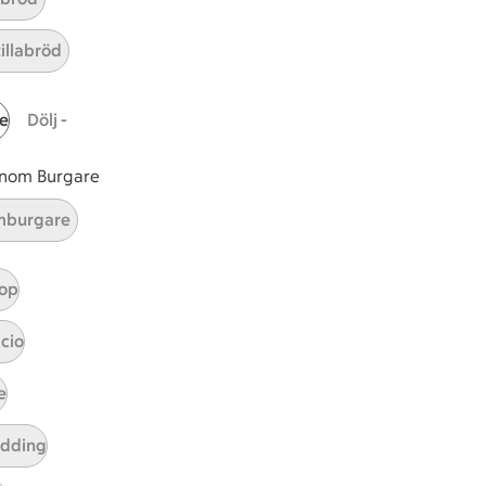
önröra
önröra
r 2 kommentarer
tillabröd
e
Dölj -
 inom Burgare
burgare
op
cio
e
tt tillaga
t har Medel svårighetsgrad
el
udding