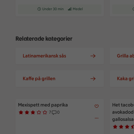
Receptet tar Under 30 min att tillaga
Under 30 min
Receptet har Medel svårighetsgrad
Medel
R
Relaterade kategorier
Latinamerikansk sås
Grilla 
Kaffe på grillen
Kaka gri
Mexispett med paprika
Het tacobu
Mexispett med paprika
Het taco
avokadodr
7
0
Betyg 2.9 av 5.
7 personer har röstat
Receptet har 0 kommentarer
gallosalsa
Betyg 3.3 
4 personer