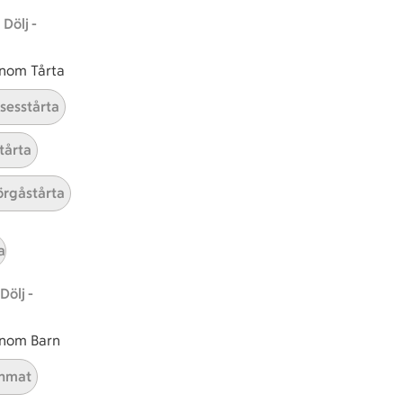
Dölj -
 inom Tårta
nsesstårta
tårta
rgåstårta
tt tillaga
t har Enkel svårighetsgrad
el
Receptet tar Över 60 min att tillaga
Över 60 min
Receptet har Enkel svårighetsgr
Enkel
a
Dölj -
 inom Barn
nmat