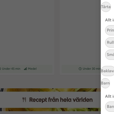
Tårta
Allt
Pri
Rull
Smö
ceptet tar Under 45 min att tillaga
Under 45 min
Receptet har Medel svårighetsgrad
Medel
Receptet tar Under 30 min a
Under 30 min
Recepte
Enk
Baklav
Barn
Allt
Bar