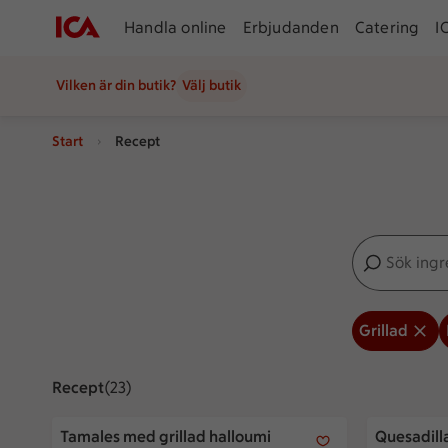
Handla online
Erbjudanden
Catering
I
Vilken är din butik?
Välj butik
Start
Recept
Sök ingredien
Inga förslag
Grillad
Recept
Visar 23 stycken
(23)
Tamales med grillad halloumi
Quesadilla 
Tamales med grillad halloumi
Quesadilla