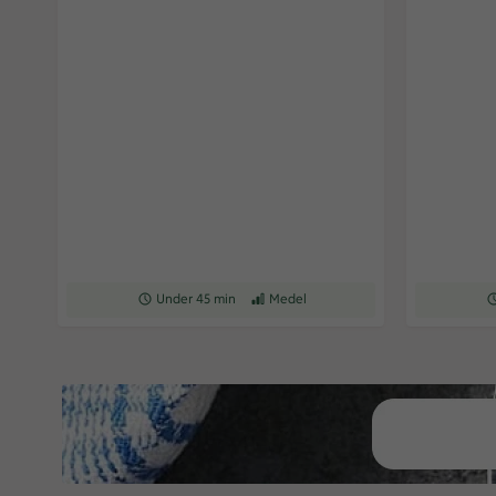
Receptet tar Under 45 min att tillaga
Under 45 min
Receptet har Medel svårighetsgrad
Medel
Re