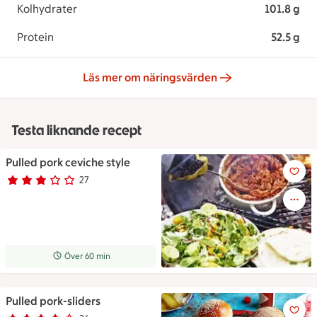
Kolhydrater
101.8 g
Protein
52.5 g
Läs mer om näringsvärden
Testa liknande recept
Pulled pork ceviche style
Pulled pork ceviche style
27
Betyg 2.9 av 5.
27 personer har röstat
Receptet tar Över 60 min att tillaga
Över 60 min
Pulled pork-sliders
Pulled pork-sliders