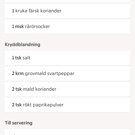
1
kruka färsk koriander
1 msk
rårörsocker
Kryddblandning
1 tsk
salt
2 krm
grovmald svartpeppar
2 tsk
mald koriander
2 tsk
rökt paprikapulver
Till servering