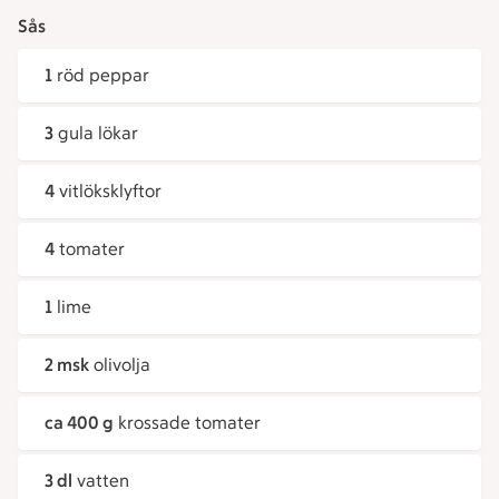
Sås
1
röd peppar
3
gula lökar
4
vitlöksklyftor
4
tomater
1
lime
2 msk
olivolja
ca 400 g
krossade tomater
3 dl
vatten