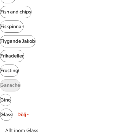
Visa fler recept
Fish and chips
Fiskpinnar
Start
Flygande Jakob
Sidfot
Frikadeller
Få snabbt svar
FAQ
Frosting
Kundservice
Kontakta oss
Ganache
Massa erbjudanden
Gino
Bli stammis på ICA
Glass
Dölj -
ICAs inspirationsmejl
Prenumerera
Allt inom Glass