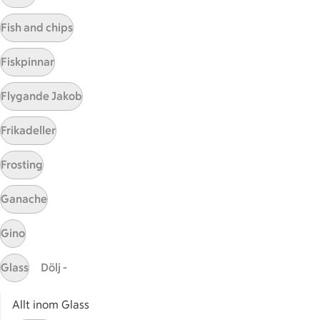
Visa fler recept
Fish and chips
Fiskpinnar
Start
Flygande Jakob
Sidfot
Frikadeller
Få snabbt svar
FAQ
Frosting
Kundservice
Kontakta oss
Ganache
Massa erbjudanden
Gino
Bli stammis på ICA
Glass
Dölj -
ICAs inspirationsmejl
Prenumerera
Allt inom Glass