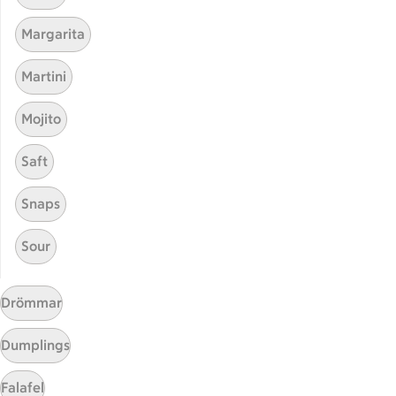
Receptet tar Under 30 min att tillaga
Under 30 min
Margarita
Visa fler recept
Martini
Mojito
Start
Saft
Sidfot
Snaps
Få snabbt svar
FAQ
Sour
Kundservice
Kontakta oss
Drömmar
Massa erbjudanden
Bli stammis på ICA
Dumplings
ICAs inspirationsmejl
Falafel