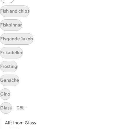
Visa fler recept
Fish and chips
Fiskpinnar
Start
Flygande Jakob
Sidfot
Frikadeller
Få snabbt svar
FAQ
Frosting
Kundservice
Kontakta oss
Ganache
Massa erbjudanden
Gino
Bli stammis på ICA
Glass
Dölj -
ICAs inspirationsmejl
Prenumerera
Allt inom Glass