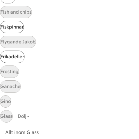
Visa fler recept
Fish and chips
Fiskpinnar
Start
Flygande Jakob
Sidfot
Frikadeller
Få snabbt svar
FAQ
Frosting
Kundservice
Kontakta oss
Ganache
Massa erbjudanden
Gino
Bli stammis på ICA
Glass
Dölj -
ICAs inspirationsmejl
Prenumerera
Allt inom Glass